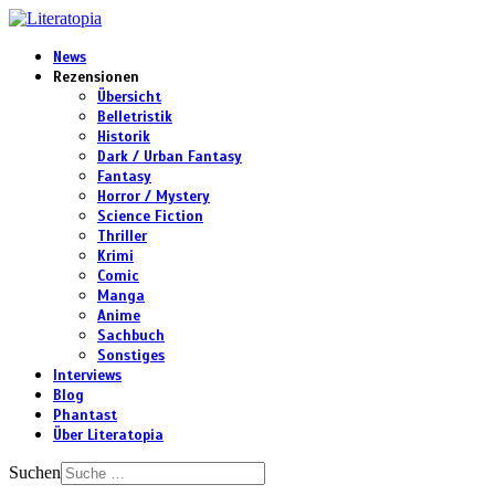
News
Rezensionen
Übersicht
Belletristik
Historik
Dark / Urban Fantasy
Fantasy
Horror / Mystery
Science Fiction
Thriller
Krimi
Comic
Manga
Anime
Sachbuch
Sonstiges
Interviews
Blog
Phantast
Über Literatopia
Suchen