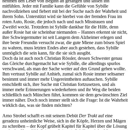
nehmen den Leser von Beginn an gefangen und lassen ihn
mitfühlen. Jeder mit Familie kann die Gefühle von Sybille
nachvollziehen und fiebert mit bei der Suche nach der Wahrheit und
ihrem Sohn. Unterstützt wird sie hierbei von der fremden Frau im
roten Auto, Rosie, die jedoch nach und nach Misstrauen und
Zweifel weckt. Trotzdem ist Sybille dankbar für die Hilfe, denn
außer Rosie hat sie scheinbar niemanden – Hannes erkennt sie nicht,
ihre Schwiegermutter ist seit Langem dem Alzheimer erlegen und
ihre beste Freundin versucht zwar, die gute Miene zum bösen Spiel
zu wahren, muss letzten Endes aber auch gestehen, dass Sybille
unmöglich die sein kann, für die sie sich ausgibt.
Doch da ist auch noch Christian Rössler, dessen Schwester genau
das Gleiche durchgemacht hat wie Sybille, die allerdings spurlos
verschwand, als man der Sache weiter auf den Grund gehen wollte.
Ihm vertraut Sybille auf Anhieb, zumal sich Rosie immer seltsamer
benimmt und immer mehr Ungereimtheiten auftauchen. Sybille
entschließt sich, ihre Suche mit Christian fortzusetzen, und als
immer mehr Erinnerungen wiederkehren und ihr Weg die beiden
schließlich nach München führt, kommen sie dem gewünschten Ziel
immer näher. Doch noch immer stellt sich die Frage: Ist die Wahrheit
wirklich das, was sie finden möchten?
Arno Strobel schafft es mit seinem Debüt
Der Trakt
auf eine
geradezu unheimliche Weise, sich in die Köpfe, Herzen und Mägen
zu schreiben – der Kopf grübelt Kapitel für Kapitel über die Lösung