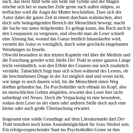
nach, das Herz fühlt Seite um Seite mit Sybille und der Magen
möchte sich bei so mancher Zeile gerne nach außen stülpen, so
treffsicher wird die Angst der Mutter beschrieben. Dass sich der
Autor dabei die ganze Zeit in einem durchaus realistischen, aber
doch sehr beängstigenden Bereich der Menschheit bewegt, macht
die Sache nur umso tiefgehender. Es gelingt kaum, das Buch auch in
den Lesepausen zu vergessen, und obwohl man als Leser schnell
eine Ahnung hat, worauf das Ganze letztlich hinauslaufen wird,
versteht der Autor es vorzüglich, durch seine geschickt eingebauten
Wendungen zu fesseln.
Obwohl besonders in den letzten Kapiteln viel über die Medizin und
die Forschung geredet wird, bleibt
Der Trakt
in seiner ganzen Länge
leicht verständlich, was den Effekt des Grauens nur noch zusätzlich
verstärkt. Tatsächlich fragt man sich schon während des Lesens, ob
die beschriebenen Dinge in der Art möglich sind und wenn nicht,
wie lange es noch dauern wird, bis die Menschheit einen Weg
dorthin gefunden hat. Da Psychothriller sich oftmals im Kopf, also
im menschlichen Gehirn abspielen, erwartet den Leser hier nicht
unbedingt viel Neues. Doch die Verpackung ist eine besondere,
sodass dem Leser an der einen oder anderen Stelle doch auch eine
kleine oder auch große Überraschung erwartet.
Insgesamt eine solide Grundlage auf dem Literaturmarkt darf
Der
Trakt
trotzdem noch keine Ausruhmöglichkeit für Arno Strobel sein.
Ein erfolgversprechender Start ins Psychothriller-Genre ist ihm