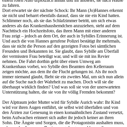
einem roten Auto urplötzlich anhält und ihr anbietet, sie nach Hause
zu fahren.
Dort erwartet sie der nächste Schock: Ihr Mann (Jo)Hannes erkennt
sie nicht und beharrt ebenfalls darauf, dass sie nie ein Kind hatten.
Schlimmer noch, als sie das Schlafzimmer betritt, um sich etwas
anderes als das Krankenhaushemdchen anzuziehen, steht auf dem
Nachttisch ein Hochzeitsfoto, das ihren Mann mit einer anderen
Frau zeigt – jedoch an dem Ort, der auch in Sybilles Erinnerung ist.
Und auch die von Hannes gerufene Polizei bestätigt ihr mehrmals,
dass sie nicht die Person auf den gezeigten Fotos bei sämtlichen
Freunden und Bekannten ist. Sie glaubt, dass Sybille am Überfall
der vermissten Frau beteiligt war, und will sie mit ins Revier
nehmen. Die Fahrt dorthin geht über einen Umweg am
Krankenhaus vorbei, wo Sybille den Beamten den Kellerraum
zeigen möchte, aus dem ihr die Flucht gelungen ist. Als ihr noch
immer niemand glaubt, flieht sie ein zweites Mal, um sich nun allein
auf die Suche nach der Wahrheit zu machen. Doch will sie die
überhaupt wirklich finden? Und was soll sie von der unerwarteten
Unterstützung halten, die sie von ihr völlig Fremden bekommt?
Der Alptraum jeder Mutter wird für Sybille Aurich wahr: Ihr Kind
wird vor ihren Augen entführt, sie selbst wird überfallen und von
den Ärzten zur Genesung in einen komaähnlichen Zustand versetzt,
beim Aufwachen erinnert sich außer ihr jedoch keiner an ihren
Sohn. Die Ängste und Sorgen, die die Protagonistin aushalten muss,