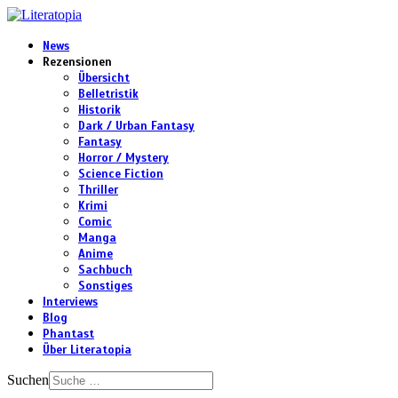
News
Rezensionen
Übersicht
Belletristik
Historik
Dark / Urban Fantasy
Fantasy
Horror / Mystery
Science Fiction
Thriller
Krimi
Comic
Manga
Anime
Sachbuch
Sonstiges
Interviews
Blog
Phantast
Über Literatopia
Suchen