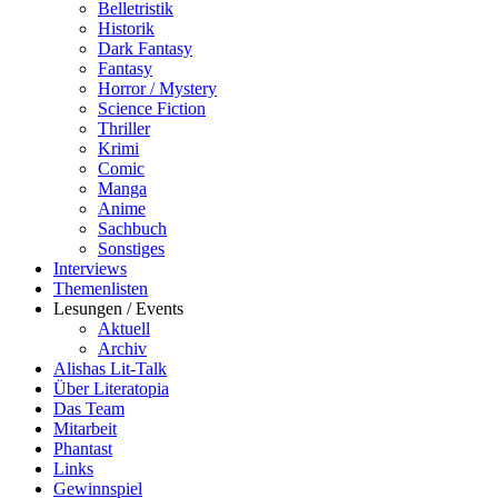
Belletristik
Historik
Dark Fantasy
Fantasy
Horror / Mystery
Science Fiction
Thriller
Krimi
Comic
Manga
Anime
Sachbuch
Sonstiges
Interviews
Themenlisten
Lesungen / Events
Aktuell
Archiv
Alishas Lit-Talk
Über Literatopia
Das Team
Mitarbeit
Phantast
Links
Gewinnspiel