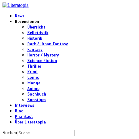
News
Rezensionen
Übersicht
Belletristik
Historik
Dark / Urban Fantasy
Fantasy
Horror / Mystery
Science Fiction
Thriller
Krimi
Comic
Manga
Anime
Sachbuch
Sonstiges
Interviews
Blog
Phantast
Über Literatopia
Suchen