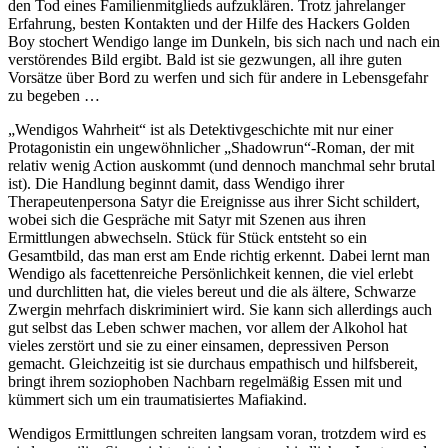
den Tod eines Familienmitglieds aufzuklären. Trotz jahrelanger
Erfahrung, besten Kontakten und der Hilfe des Hackers Golden
Boy stochert Wendigo lange im Dunkeln, bis sich nach und nach ein
verstörendes Bild ergibt. Bald ist sie gezwungen, all ihre guten
Vorsätze über Bord zu werfen und sich für andere in Lebensgefahr
zu begeben …
„Wendigos Wahrheit“ ist als Detektivgeschichte mit nur einer
Protagonistin ein ungewöhnlicher „Shadowrun“-Roman, der mit
relativ wenig Action auskommt (und dennoch manchmal sehr brutal
ist). Die Handlung beginnt damit, dass Wendigo ihrer
Therapeutenpersona Satyr die Ereignisse aus ihrer Sicht schildert,
wobei sich die Gespräche mit Satyr mit Szenen aus ihren
Ermittlungen abwechseln. Stück für Stück entsteht so ein
Gesamtbild, das man erst am Ende richtig erkennt. Dabei lernt man
Wendigo als facettenreiche Persönlichkeit kennen, die viel erlebt
und durchlitten hat, die vieles bereut und die als ältere, Schwarze
Zwergin mehrfach diskriminiert wird. Sie kann sich allerdings auch
gut selbst das Leben schwer machen, vor allem der Alkohol hat
vieles zerstört und sie zu einer einsamen, depressiven Person
gemacht. Gleichzeitig ist sie durchaus empathisch und hilfsbereit,
bringt ihrem soziophoben Nachbarn regelmäßig Essen mit und
kümmert sich um ein traumatisiertes Mafiakind.
Wendigos Ermittlungen schreiten langsam voran, trotzdem wird es