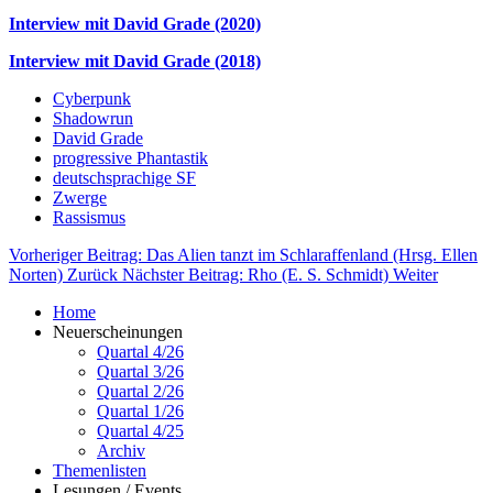
Interview mit David Grade (2020)
Interview mit David Grade (2018)
Cyberpunk
Shadowrun
David Grade
progressive Phantastik
deutschsprachige SF
Zwerge
Rassismus
Vorheriger Beitrag: Das Alien tanzt im Schlaraffenland (Hrsg. Ellen
Norten)
Zurück
Nächster Beitrag: Rho (E. S. Schmidt)
Weiter
Home
Neuerscheinungen
Quartal 4/26
Quartal 3/26
Quartal 2/26
Quartal 1/26
Quartal 4/25
Archiv
Themenlisten
Lesungen / Events