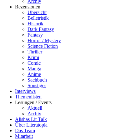
Archiv
Rezensionen
Übersicht
Belletristik
Historik
Dark Fantasy
Fantasy
Horror / Mystery
Science Fiction
Thriller
Krimi
Comic
Manga
Anime
Sachbuch
Sonstiges
Interviews
Themenlisten
Lesungen / Events
Aktuell
Archiv
Alishas Lit-Talk
Über Literatopia
Das Team
Mitarbeit