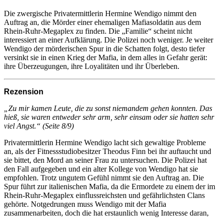
Die zwergische Privatermittlerin Hermine Wendigo nimmt den
Auftrag an, die Mörder einer ehemaligen Mafiasoldatin aus dem
Rhein-Ruhr-Megaplex zu finden. Die „Familie“ scheint nicht
interessiert an einer Aufklärung. Die Polizei noch weniger. Je weiter
Wendigo der mörderischen Spur in die Schatten folgt, desto tiefer
versinkt sie in einen Krieg der Mafia, in dem alles in Gefahr gerät:
ihre Überzeugungen, ihre Loyalitäten und ihr Überleben.
Rezension
„Zu mir kamen Leute, die zu sonst niemandem gehen konnten. Das
hieß, sie waren entweder sehr arm, sehr einsam oder sie hatten sehr
viel Angst.“ (Seite 8/9)
Privatermittlerin Hermine Wendigo lacht sich gewaltige Probleme
an, als der Fitnessstudiobesitzer Theodus Finn bei ihr auftaucht und
sie bittet, den Mord an seiner Frau zu untersuchen. Die Polizei hat
den Fall aufgegeben und ein alter Kollege von Wendigo hat sie
empfohlen. Trotz ungutem Gefühl nimmt sie den Auftrag an. Die
Spur führt zur italienischen Mafia, da die Ermordete zu einem der im
Rhein-Ruhr-Megaplex einflussreichsten und gefährlichsten Clans
gehörte. Notgedrungen muss Wendigo mit der Mafia
zusammenarbeiten, doch die hat erstaunlich wenig Interesse daran,