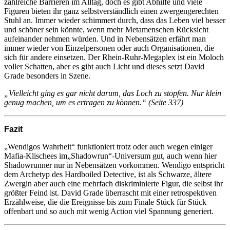
zahlreiche Barrieren im Alltag, doch es gibt Abhilfe und viele
Figuren bieten ihr ganz selbstverständlich einen zwergengerechten
Stuhl an. Immer wieder schimmert durch, dass das Leben viel besser
und schöner sein könnte, wenn mehr Metamenschen Rücksicht
aufeinander nehmen würden. Und in Nebensätzen erfährt man
immer wieder von Einzelpersonen oder auch Organisationen, die
sich für andere einsetzen. Der Rhein-Ruhr-Megaplex ist ein Moloch
voller Schatten, aber es gibt auch Licht und dieses setzt David
Grade besonders in Szene.
„Vielleicht ging es gar nicht darum, das Loch zu stopfen. Nur klein
genug machen, um es ertragen zu können.“ (Seite 337)
Fazit
„Wendigos Wahrheit“ funktioniert trotz oder auch wegen einiger
Mafia-Klischees im„Shadowrun“-Universum gut, auch wenn hier
Shadowrunner nur in Nebensätzen vorkommen. Wendigo entspricht
dem Archetyp des Hardboiled Detective, ist als Schwarze, ältere
Zwergin aber auch eine mehrfach diskriminierte Figur, die selbst ihr
größter Feind ist. David Grade überrascht mit einer retrospektiven
Erzählweise, die die Ereignisse bis zum Finale Stück für Stück
offenbart und so auch mit wenig Action viel Spannung generiert.