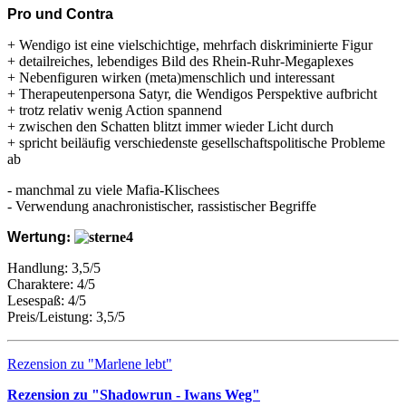
Pro und Contra
+ Wendigo ist eine vielschichtige, mehrfach diskriminierte Figur
+ detailreiches, lebendiges Bild des Rhein-Ruhr-Megaplexes
+ Nebenfiguren wirken (meta)menschlich und interessant
+ Therapeutenpersona Satyr, die Wendigos Perspektive aufbricht
+ trotz relativ wenig Action spannend
+ zwischen den Schatten blitzt immer wieder Licht durch
+ spricht beiläufig verschiedenste gesellschaftspolitische Probleme
ab
- manchmal zu viele Mafia-Klischees
- Verwendung anachronistischer, rassistischer Begriffe
Wertung
:
Handlung: 3,5/5
Charaktere: 4/5
Lesespaß: 4/5
Preis/Leistung: 3,5/5
Rezension zu "Marlene lebt"
Rezension zu "Shadowrun - Iwans Weg"