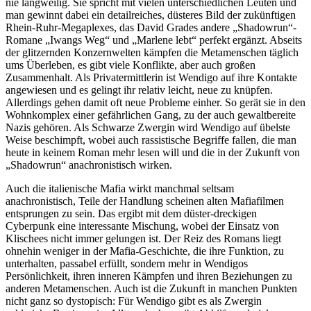
nie langweilig. Sie spricht mit vielen unterschiedlichen Leuten und
man gewinnt dabei ein detailreiches, düsteres Bild der zukünftigen
Rhein-Ruhr-Megaplexes, das David Grades andere „Shadowrun“-
Romane „Iwangs Weg“ und „Marlene lebt“ perfekt ergänzt. Abseits
der glitzernden Konzernwelten kämpfen die Metamenschen täglich
ums Überleben, es gibt viele Konflikte, aber auch großen
Zusammenhalt. Als Privatermittlerin ist Wendigo auf ihre Kontakte
angewiesen und es gelingt ihr relativ leicht, neue zu knüpfen.
Allerdings gehen damit oft neue Probleme einher. So gerät sie in den
Wohnkomplex einer gefährlichen Gang, zu der auch gewaltbereite
Nazis gehören. Als Schwarze Zwergin wird Wendigo auf übelste
Weise beschimpft, wobei auch rassistische Begriffe fallen, die man
heute in keinem Roman mehr lesen will und die in der Zukunft von
„Shadowrun“ anachronistisch wirken.
Auch die italienische Mafia wirkt manchmal seltsam
anachronistisch, Teile der Handlung scheinen alten Mafiafilmen
entsprungen zu sein. Das ergibt mit dem düster-dreckigen
Cyberpunk eine interessante Mischung, wobei der Einsatz von
Klischees nicht immer gelungen ist. Der Reiz des Romans liegt
ohnehin weniger in der Mafia-Geschichte, die ihre Funktion, zu
unterhalten, passabel erfüllt, sondern mehr in Wendigos
Persönlichkeit, ihren inneren Kämpfen und ihren Beziehungen zu
anderen Metamenschen. Auch ist die Zukunft in manchen Punkten
nicht ganz so dystopisch: Für Wendigo gibt es als Zwergin