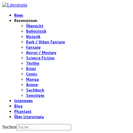
News
Rezensionen
Übersicht
Belletristik
Historik
Dark / Urban Fantasy
Fantasy
Horror / Mystery
Science Fiction
Thriller
Krimi
Comic
Manga
Anime
Sachbuch
Sonstiges
Interviews
Blog
Phantast
Über Literatopia
Suchen