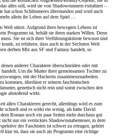
ng und die komischen Augmented-Reality-Objekte, die in
das alles soll, wird sie von Shadowrunnern extrahiert –
 sie hat schon Schlimmeres überstanden und wird auch
 mehr allein ihr Leben auf dem Spiel …
 Welt stürzt. Aufgrund ihres bewegten Lebens ist
ein Programm ist, behält sie ihren starken Willen. Denn
 muss. Sie ist sich ihrer Verführungskünste bewusst und
e krank, zu erfahren, dass auch in der Sechsten Welt
inen derben Mix aus SF und Fantasy handelt, so
t denen anderer Charaktere überschneiden oder mit
a handelt. Um die Mutter ihrer gemeinsamen Tochter zu
ie gezwungen, mit der Hackerin zusammenzuarbeiten.
 kommen, überlässt er seinem faschistischen
arunter, genetisch nicht rein und somit zwischen den
ogie abstoßend wirkt.
eit allen Charakteren gerecht, allerdings wird es zum
r schnell und es wirkt ein wenig, als hätte David
n dem Roman noch ein paar Seiten mehr durchaus gut
t nicht nur ein verrücktes Shadowrunabenteuer, in dem
pektive der Faschisten ist schwer zu ertragen, gehört
l klar ist, dass sie auch als Programm eine richtige