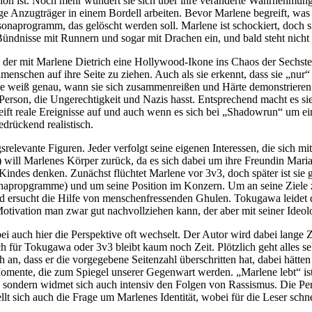
schön ist. Noch mehr wundert sie sich über ihre veränderte Wahrnehmu
ge Anzugträger in einem Bordell arbeiten. Bevor Marlene begreift, was 
ersonaprogramm, das gelöscht werden soll. Marlene ist schockiert, doch
ündnisse mit Runnern und sogar mit Drachen ein, und bald steht nicht
er mit Marlene Dietrich eine Hollywood-Ikone ins Chaos der Sechsten
nschen auf ihre Seite zu ziehen. Auch als sie erkennt, dass sie „nur“ 
rlene weiß genau, wann sie sich zusammenreißen und Härte demonstrieren
he Person, die Ungerechtigkeit und Nazis hasst. Entsprechend macht es si
eift reale Ereignisse auf und auch wenn es sich bei „Shadowrun“ um e
drückend realistisch.
evante Figuren. Jeder verfolgt seine eigenen Interessen, die sich mi
 will Marlenes Körper zurück, da es sich dabei um ihre Freundin Mari
s Kindes denken. Zunächst flüchtet Marlene vor 3v3, doch später ist s
propgramme) und um seine Position im Konzern. Um an seine Ziele zu
d ersucht die Hilfe von menschenfressenden Ghulen. Tokugawa leidet d
 Motivation man zwar gut nachvollziehen kann, der aber mit seiner Ideol
i auch hier die Perspektive oft wechselt. Der Autor wird dabei lange Z
 für Tokugawa oder 3v3 bleibt kaum noch Zeit. Plötzlich geht alles seh
, dass er die vorgegebene Seitenzahl überschritten hat, dabei hätte
Momente, die zum Spiegel unserer Gegenwart werden. „Marlene lebt“ is
, sondern widmet sich auch intensiv den Folgen von Rassismus. Die Pers
lt sich auch die Frage um Marlenes Identität, wobei für die Leser schnel