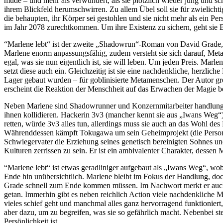
müde – und mehr als verwundert, als sie plötzlich wieder jung und 
ihrem Blickfeld herumschwirren. Zu allem Übel soll sie für zwielichti
die behaupten, ihr Körper sei gestohlen und sie nicht mehr als ein P
im Jahr 2078 zurechtkommen. Um ihre Existenz zu sichern, geht sie B
“Marlene lebt“ ist der zweite „Shadowrun“-Roman von David Grade, d
Marlene enorm anpassungsfähig, zudem versteht sie sich darauf, Metame
egal, was sie nun eigentlich ist, sie will leben. Um jeden Preis. Ma
setzt diese auch ein. Gleichzeitig ist sie eine nachdenkliche, herzlic
Lager gebaut wurden – für goblinisierte Metamenschen. Der Autor gr
erscheint die Reaktion der Menschheit auf das Erwachen der Magie be
Neben Marlene sind Shadowrunner und Konzernmitarbeiter handlungsrel
ihnen kollidieren. Hackerin 3v3 (mancher kennt sie aus „Iwans Weg“)
retten, würde 3v3 alles tun, allerdings muss sie auch an das Wohl de
Währenddessen kämpft Tokugawa um sein Geheimprojekt (die Persona
Schwiegervater die Erziehung seines genetisch bereinigten Sohnes un
Kulturen zerrissen zu sein. Er ist ein ambivalenter Charakter, dessen
“Marlene lebt“ ist etwas geradliniger aufgebaut als „Iwans Weg“, wobe
Ende hin unübersichtlich. Marlene bleibt im Fokus der Handlung, doch
Grade schnell zum Ende kommen müssen. Im Nachwort merkt er auch an
getan. Immerhin gibt es neben reichlich Action viele nachdenkliche 
vieles schief geht und manchmal alles ganz hervorragend funktioniert
aber dazu, um zu begreifen, was sie so gefährlich macht. Nebenbei stel
Persönlichkeit ist.