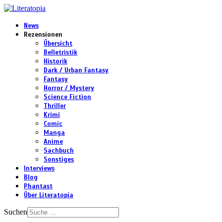
News
Rezensionen
Übersicht
Belletristik
Historik
Dark / Urban Fantasy
Fantasy
Horror / Mystery
Science Fiction
Thriller
Krimi
Comic
Manga
Anime
Sachbuch
Sonstiges
Interviews
Blog
Phantast
Über Literatopia
Suchen