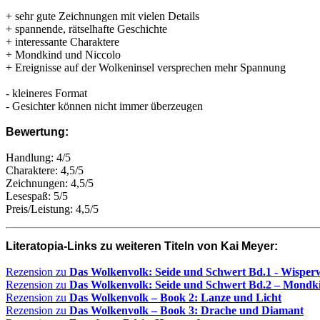
+ sehr gute Zeichnungen mit vielen Details
+ spannende, rätselhafte Geschichte
+ interessante Charaktere
+ Mondkind und Niccolo
+ Ereignisse auf der Wolkeninsel versprechen mehr Spannung
- kleineres Format
- Gesichter können nicht immer überzeugen
Bewertung:
Handlung: 4/5
Charaktere: 4,5/5
Zeichnungen: 4,5/5
Lesespaß: 5/5
Preis/Leistung: 4,5/5
Literatopia-Links zu weiteren Titeln von Kai Meyer:
Rezension zu
Das Wolkenvolk: Seide und Schwert Bd.1 - Wisper
Rezension zu
Das Wolkenvolk: Seide und Schwert Bd.2 – Mondk
Rezension zu
Das Wolkenvolk – Book 2: Lanze und Licht
Rezension zu
Das Wolkenvolk – Book 3: Drache und Diamant