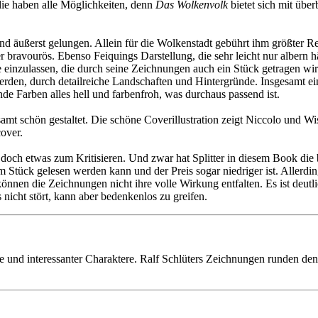
die haben alle Möglichkeiten, denn
Das Wolkenvolk
bietet sich mit über
und äußerst gelungen. Allein für die Wolkenstadt gebührt ihm größter R
r bravourös. Ebenso Feiquings Darstellung, die sehr leicht nur albern h
e einzulassen, die durch seine Zeichnungen auch ein Stück getragen wi
werden, durch detailreiche Landschaften und Hintergründe. Insgesamt e
de Farben alles hell und farbenfroh, was durchaus passend ist.
samt schön gestaltet. Die schöne Coverillustration zeigt Niccolo und Wi
over.
bt doch etwas zum Kritisieren. Und zwar hat Splitter in diesem Book di
m Stück gelesen werden kann und der Preis sogar niedriger ist. Allerd
önnen die Zeichnungen nicht ihre volle Wirkung entfalten. Es ist deutli
 nicht stört, kann aber bedenkenlos zu greifen.
ie und interessanter Charaktere. Ralf Schlüters Zeichnungen runden den