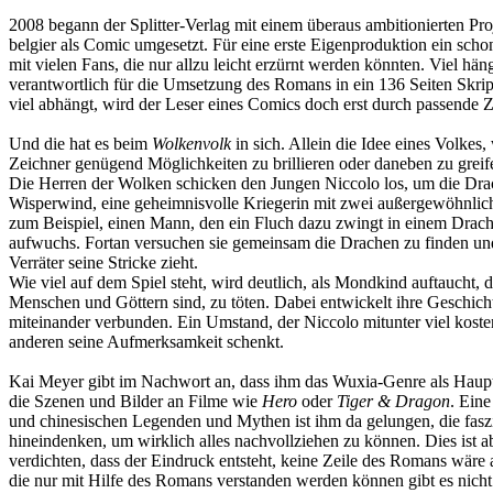
2008 begann der Splitter-Verlag mit einem überaus ambitionierten Pro
belgier als Comic umgesetzt. Für eine erste Eigenproduktion ein scho
mit vielen Fans, die nur allzu leicht erzürnt werden könnten. Viel hä
verantwortlich für die Umsetzung des Romans in ein 136 Seiten Skript
viel abhängt, wird der Leser eines Comics doch erst durch passende Z
Und die hat es beim
Wolkenvolk
in sich. Allein die Idee eines Volkes
Zeichner genügend Möglichkeiten zu brillieren oder daneben zu greif
Die Herren der Wolken schicken den Jungen Niccolo los, um die Drac
Wisperwind, eine geheimnisvolle Kriegerin mit zwei außergewöhnlichen 
zum Beispiel, einen Mann, den ein Fluch dazu zwingt in einem Drache
aufwuchs. Fortan versuchen sie gemeinsam die Drachen zu finden und
Verräter seine Stricke zieht.
Wie viel auf dem Spiel steht, wird deutlich, als Mondkind auftaucht, d
Menschen und Göttern sind, zu töten. Dabei entwickelt ihre Geschichte
miteinander verbunden. Ein Umstand, der Niccolo mitunter viel koste
anderen seine Aufmerksamkeit schenkt.
Kai Meyer gibt im Nachwort an, dass ihm das Wuxia-Genre als Hauptin
die Szenen und Bilder an Filme wie
Hero
oder
Tiger & Dragon
. Ein
und chinesischen Legenden und Mythen ist ihm da gelungen, die faszi
hineindenken, um wirklich alles nachvollziehen zu können. Dies ist 
verdichten, dass der Eindruck entsteht, keine Zeile des Romans wäre
die nur mit Hilfe des Romans verstanden werden können gibt es nicht