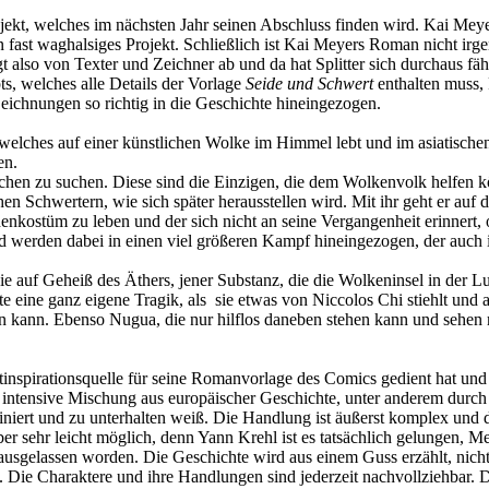
jekt, welches im nächsten Jahr seinen Abschluss finden wird. Kai Meye
n fast waghalsiges Projekt. Schließlich ist Kai Meyers Roman nicht irg
ngt also von Texter und Zeichner ab und da hat Splitter sich durchaus f
s, welches alle Details der Vorlage
Seide und Schwert
enthalten muss,
eichnungen so richtig in die Geschichte hineingezogen.
, welches auf einer künstlichen Wolke im Himmel lebt und im asiatische
en.
hen zu suchen. Diese sind die Einzigen, die dem Wolkenvolk helfen k
Schwertern, wie sich später herausstellen wird. Mit ihr geht er auf di
nkostüm zu leben und der sich nicht an seine Vergangenheit erinnert,
 werden dabei in einen viel größeren Kampf hineingezogen, der auch i
ie auf Geheiß des Äthers, jener Substanz, die die Wolkeninsel in der Lu
 eine ganz eigene Tragik, als sie etwas von Niccolos Chi stiehlt und au
n kann. Ebenso Nugua, die nur hilflos daneben stehen kann und sehen mu
spirationsquelle für seine Romanvorlage des Comics gedient hat und di
e intensive Mischung aus europäischer Geschichte, unter anderem durc
niert und zu unterhalten weiß. Die Handlung ist äußerst komplex und d
aber sehr leicht möglich, denn Yann Krehl ist es tatsächlich gelungen,
 ausgelassen worden. Die Geschichte wird aus einem Guss erzählt, nicht
. Die Charaktere und ihre Handlungen sind jederzeit nachvollziehbar.