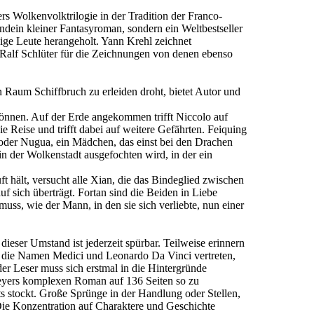
rs Wolkenvolktrilogie in der Tradition der Franco-
endein kleiner Fantasyroman, sondern ein Weltbestseller
ähige Leute herangeholt. Yann Krehl zeichnet
 Ralf Schlüter für die Zeichnungen von denen ebenso
n Raum Schiffbruch zu erleiden droht, bietet Autor und
önnen. Auf der Erde angekommen trifft Niccolo auf
e Reise und trifft dabei auf weitere Gefährten. Feiquing
 oder Nugua, ein Mädchen, das einst bei den Drachen
n der Wolkenstadt ausgefochten wird, in der ein
ft hält, versucht alle Xian, die das Bindeglied zwischen
f sich überträgt. Fortan sind die Beiden in Liebe
ss, wie der Mann, in den sie sich verliebte, nun einer
eser Umstand ist jederzeit spürbar. Teilweise erinnern
h die Namen Medici und Leonardo Da Vinci vertreten,
er Leser muss sich erstmal in die Hintergründe
 Meyers komplexen Roman auf 136 Seiten so zu
s stockt. Große Sprünge in der Handlung oder Stellen,
 Die Konzentration auf Charaktere und Geschichte