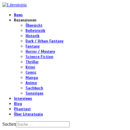
News
Rezensionen
Übersicht
Belletristik
Historik
Dark / Urban Fantasy
Fantasy
Horror / Mystery
Science Fiction
Thriller
Krimi
Comic
Manga
Anime
Sachbuch
Sonstiges
Interviews
Blog
Phantast
Über Literatopia
Suchen