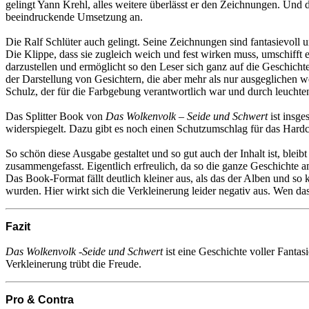
gelingt Yann Krehl, alles weitere überlässt er den Zeichnungen. Und 
beeindruckende Umsetzung an.
Die Ralf Schlüter auch gelingt. Seine Zeichnungen sind fantasievoll 
Die Klippe, dass sie zugleich weich und fest wirken muss, umschifft e
darzustellen und ermöglicht so den Leser sich ganz auf die Geschicht
der Darstellung von Gesichtern, die aber mehr als nur ausgeglichen 
Schulz, der für die Farbgebung verantwortlich war und durch leuchten
Das Splitter Book von
Das Wolkenvolk – Seide und Schwert
ist insge
widerspiegelt. Dazu gibt es noch einen Schutzumschlag für das Hardc
So schön diese Ausgabe gestaltet und so gut auch der Inhalt ist, blei
zusammengefasst. Eigentlich erfreulich, da so die ganze Geschichte a
Das Book-Format fällt deutlich kleiner aus, als das der Alben und so k
wurden. Hier wirkt sich die Verkleinerung leider negativ aus. Wen das
Fazit
Das Wolkenvolk -Seide und Schwert
ist eine Geschichte voller Fantas
Verkleinerung trübt die Freude.
Pro & Contra