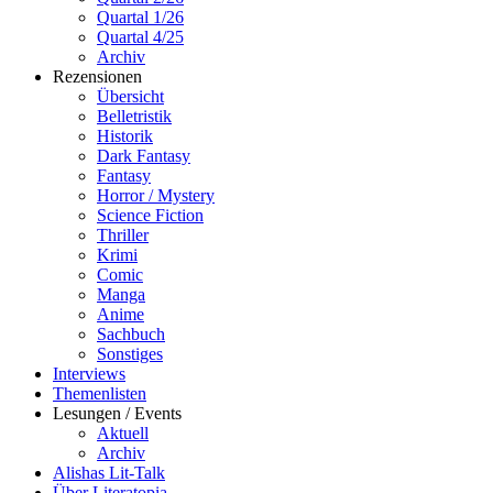
Quartal 1/26
Quartal 4/25
Archiv
Rezensionen
Übersicht
Belletristik
Historik
Dark Fantasy
Fantasy
Horror / Mystery
Science Fiction
Thriller
Krimi
Comic
Manga
Anime
Sachbuch
Sonstiges
Interviews
Themenlisten
Lesungen / Events
Aktuell
Archiv
Alishas Lit-Talk
Über Literatopia