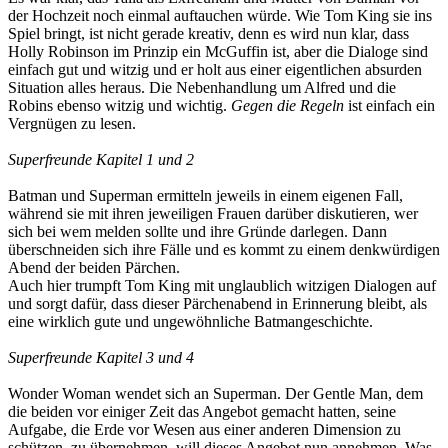
der Hochzeit noch einmal auftauchen würde. Wie Tom King sie ins
Spiel bringt, ist nicht gerade kreativ, denn es wird nun klar, dass
Holly Robinson im Prinzip ein McGuffin ist, aber die Dialoge sind
einfach gut und witzig und er holt aus einer eigentlichen absurden
Situation alles heraus. Die Nebenhandlung um Alfred und die
Robins ebenso witzig und wichtig.
Gegen die Regeln
ist einfach ein
Vergnügen zu lesen.
Superfreunde Kapitel 1 und 2
Batman und Superman ermitteln jeweils in einem eigenen Fall,
während sie mit ihren jeweiligen Frauen darüber diskutieren, wer
sich bei wem melden sollte und ihre Gründe darlegen. Dann
überschneiden sich ihre Fälle und es kommt zu einem denkwürdigen
Abend der beiden Pärchen.
Auch hier trumpft Tom King mit unglaublich witzigen Dialogen auf
und sorgt dafür, dass dieser Pärchenabend in Erinnerung bleibt, als
eine wirklich gute und ungewöhnliche Batmangeschichte.
Superfreunde Kapitel 3 und 4
Wonder Woman wendet sich an Superman. Der Gentle Man, dem
die beiden vor einiger Zeit das Angebot gemacht hatten, seine
Aufgabe, die Erde vor Wesen aus einer anderen Dimension zu
schützen, zu übernehmen, will dieses Angebot nun annehmen. Was