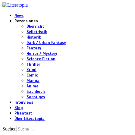
News
Rezensionen
Übersicht
Belletristik
Historik
Dark / Urban Fantasy
Fantasy
Horror / Mystery
Science Fiction
Thriller
Krimi
Comic
Manga
Anime
Sachbuch
Sonstiges
Interviews
Blog
Phantast
Über Literatopia
Suchen