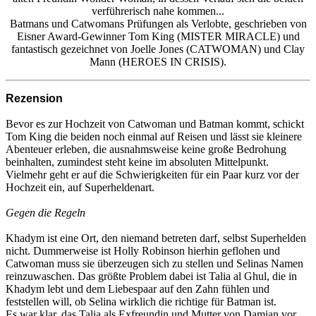
verführerisch nahe kommen...
Batmans und Catwomans Prüfungen als Verlobte, geschrieben von
Eisner Award-Gewinner Tom King (MISTER MIRACLE) und
fantastisch gezeichnet von Joelle Jones (CATWOMAN) und Clay
Mann (HEROES IN CRISIS).
Rezension
Bevor es zur Hochzeit von Catwoman und Batman kommt, schickt
Tom King die beiden noch einmal auf Reisen und lässt sie kleinere
Abenteuer erleben, die ausnahmsweise keine große Bedrohung
beinhalten, zumindest steht keine im absoluten Mittelpunkt.
Vielmehr geht er auf die Schwierigkeiten für ein Paar kurz vor der
Hochzeit ein, auf Superheldenart.
Gegen die Regeln
Khadym ist eine Ort, den niemand betreten darf, selbst Superhelden
nicht. Dummerweise ist Holly Robinson hierhin geflohen und
Catwoman muss sie überzeugen sich zu stellen und Selinas Namen
reinzuwaschen. Das größte Problem dabei ist Talia al Ghul, die in
Khadym lebt und dem Liebespaar auf den Zahn fühlen und
feststellen will, ob Selina wirklich die richtige für Batman ist.
Es war klar, das Talia als Exfreundin und Mutter von Damian vor