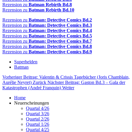
Rezension zu
Batman Rebirth Bd.8
Rezension zu
Batman Rebirth Bd.10
Rezension zu
Batman: Detective Comics Bd.2
Rezension zu
Batman: Detective Comics Bd.3
Rezension zu
Batman: Detective Comics Bd.4
Rezension zu
Batman: Detective Comics Bd.5
Rezension zu
Batman: Detective Comics Bd.7
Rezension zu
Batman: Detective Comics Bd.8
Rezension zu
Batman: Detective Comics Bd.9
Superhelden
Batman
Vorheriger Beitrag: Valentin & Crissis Tagebücher (Joris Chamblain,
Aurélie Neyret)
Zurück
Nächster Beitrag: Gaston Bd.3 – Gala der
Katastrophen (André Franquin)
Weiter
Home
Neuerscheinungen
Quartal 4/26
Quartal 3/26
Quartal 2/26
Quartal 1/26
Quartal 4/25