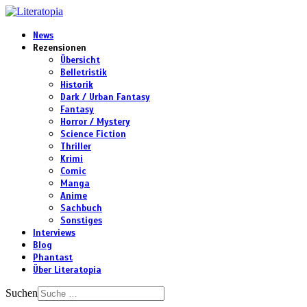
News
Rezensionen
Übersicht
Belletristik
Historik
Dark / Urban Fantasy
Fantasy
Horror / Mystery
Science Fiction
Thriller
Krimi
Comic
Manga
Anime
Sachbuch
Sonstiges
Interviews
Blog
Phantast
Über Literatopia
Suchen