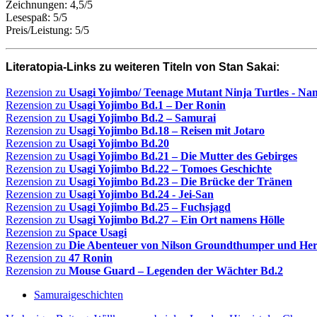
Zeichnungen: 4,5/5
Lesespaß: 5/5
Preis/Leistung: 5/5
Literatopia-Links zu weiteren Titeln von Stan Sakai:
Rezension zu
Usagi Yojimbo/ Teenage Mutant Ninja Turtles - N
Rezension zu
Usagi Yojimbo Bd.1 – Der Ronin
Rezension zu
Usagi Yojimbo Bd.2 – Samurai
Rezension zu
Usagi Yojimbo Bd.18 – Reisen mit Jotaro
Rezension zu
Usagi Yojimbo Bd.20
Rezension zu
Usagi Yojimbo Bd.21 – Die Mutter des Gebirges
Rezension zu
Usagi Yojimbo Bd.22 – Tomoes Geschichte
Rezension zu
Usagi Yojimbo Bd.23 – Die Brücke der Tränen
Rezension zu
Usagi Yojimbo Bd.24 - Jei-San
Rezension zu
Usagi Yojimbo Bd.25 – Fuchsjagd
Rezension zu
Usagi Yojimbo Bd.27 – Ein Ort namens Hölle
Rezension zu
Space Usagi
Rezension zu
Die Abenteuer von Nilson Groundthumper und He
Rezension zu
47 Ronin
Rezension zu
Mouse Guard – Legenden der Wächter Bd.
2
Samuraigeschichten