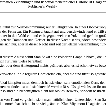
terhaften Zeichnungen und liebevoll recherchierter Historie ist Usagi 
Publisher´s Weekly
allfahrt zur Vervollkommnung seiner Fähigkeiten. In einer Oborozuki-
der Ferne zu. Ein Kitsunebi taucht auf und verschwindet und er trifft a
eiter in den Wald ein und er begegnet weiteren Yokai und gerät in gro
n die Dämonen und Geister. In dieser Nacht ist das jedoch besonders 
ich nur, aber in dieser Nacht sind seit der letzten Versammlung hund
 diesem Anlass schuf Stan Sakai eine kolorierte Graphic Novel, die u
 für Fans vieles bereithält.
kter oder dem Hintergrund nichts geändert, aber es ist schon etwas bes
rweise auf die reguläre Comicreihe ein, aber sie sind nicht so gestalt
Yokai kämpfen muss, dennoch hat sie einen sehr emotionalen Kern, der
hten zu finden ist und sie bittersüß werden lässt. Usagi wächst an ihr 
o sind die Nebenfiguren nicht nur bloßes Beiwerk, sondern besitzen 
en von
Yokai
vergleicht, sieht man natürlich einen Unterschied. Stan Sa
ennoch hat sich nicht so viel geändert. Klar, Miyamoto Usagi sieht et