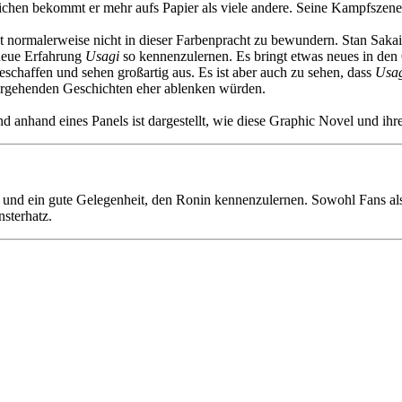
chen bekommt er mehr aufs Papier als viele andere. Seine Kampfszenen
t normalerweise nicht in dieser Farbenpracht zu bewundern. Stan Sakai
 neue Erfahrung
Usagi
so kennenzulernen. Es bringt etwas neues in den C
schaffen und sehen großartig aus. Es ist aber auch zu sehen, dass
Usag
iefergehenden Geschichten eher ablenken würden.
d anhand eines Panels ist dargestellt, wie diese Graphic Novel und ihr
und ein gute Gelegenheit, den Ronin kennenzulernen. Sowohl Fans als
nsterhatz.