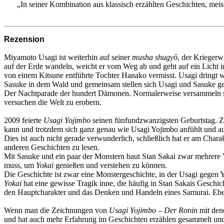
„In seiner Kombination aus klassisch erzählten Geschichten, meis
Rezension
Miyamoto Usagi ist weiterhin auf seiner
musha shugyō
, der Kriegerw
auf der Erde wandeln, weicht er vom Weg ab und geht auf ein Licht in 
von einem Kitsune entführte Tochter Hanako vermisst. Usagi dringt w
Sasuke in dem Wald und gemeinsam stellen sich Usagi und Sasuke gege
Der Nachtparade der hundert Dämonen. Normalerweise versammeln sie s
versuchen die Welt zu erobern.
2009 feierte
Usagi Yojimbo
seinen fünfundzwanzigsten Geburtstag. Zu
kann und trotzdem sich ganz genau wie Usagi Yojimbo anfühlt und auch
Dies ist auch nicht gerade verwunderlich, schließlich hat er am Chara
anderen Geschichten zu lesen.
Mit Sasuke und ein paar der Monstern baut Stan Sakai zwar mehrere Ve
muss, um
Yokai
genießen und verstehen zu können.
Die Geschichte ist zwar eine Monstergeschichte, in der Usagi gegen 
Yokai
hat eine gewisse Tragik inne, die häufig in Stan Sakais Geschic
den Hauptcharakter und das Denken und Handeln eines Samurai. Ebens
Wenn man die Zeichnungen von
Usagi Yojimbo – Der Ronin
mit den
und hat auch mehr Erfahrung im Geschichten erzählen gesammelt und d