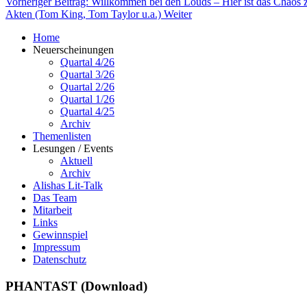
Vorheriger Beitrag: Willkommen bei den Louds – Hier ist das Chaos
Akten (Tom King, Tom Taylor u.a.)
Weiter
Home
Neuerscheinungen
Quartal 4/26
Quartal 3/26
Quartal 2/26
Quartal 1/26
Quartal 4/25
Archiv
Themenlisten
Lesungen / Events
Aktuell
Archiv
Alishas Lit-Talk
Das Team
Mitarbeit
Links
Gewinnspiel
Impressum
Datenschutz
PHANTAST (Download)