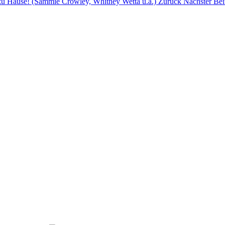
 zu Hause! (Sammie Crowley, Whitney Wetta u.a.)
Zurück
Nächster Bei