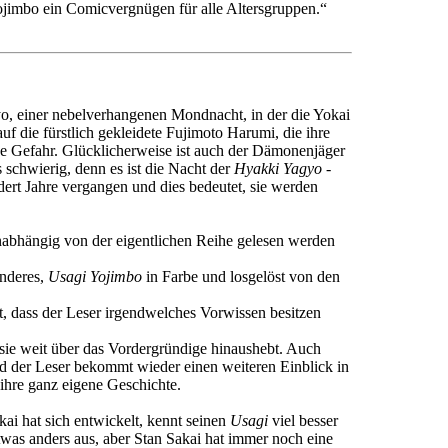
Yojimbo ein Comicvergnügen für alle Altersgruppen.“
yo, einer nebelverhangenen Mondnacht, in der die Yokai
uf die fürstlich gekleidete Fujimoto Harumi, die ihre
ße Gefahr. Glücklicherweise ist auch der Dämonenjäger
schwierig, denn es ist die Nacht der
Hyakki Yagyo
-
ert Jahre vergangen und dies bedeutet, sie werden
nabhängig von der eigentlichen Reihe gelesen werden
onderes,
Usagi Yojimbo
in Farbe und losgelöst von den
et, dass der Leser irgendwelches Vorwissen besitzen
 sie weit über das Vordergründige hinaushebt. Auch
und der Leser bekommt wieder einen weiteren Einblick in
ihre ganz eigene Geschichte.
kai hat sich entwickelt, kennt seinen
Usagi
viel besser
was anders aus, aber Stan Sakai hat immer noch eine