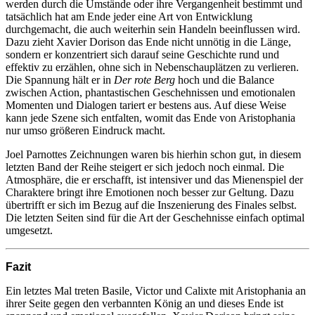
werden durch die Umstände oder ihre Vergangenheit bestimmt und
tatsächlich hat am Ende jeder eine Art von Entwicklung
durchgemacht, die auch weiterhin sein Handeln beeinflussen wird.
Dazu zieht Xavier Dorison das Ende nicht unnötig in die Länge,
sondern er konzentriert sich darauf seine Geschichte rund und
effektiv zu erzählen, ohne sich in Nebenschauplätzen zu verlieren.
Die Spannung hält er in
Der rote Berg
hoch und die Balance
zwischen Action, phantastischen Geschehnissen und emotionalen
Momenten und Dialogen tariert er bestens aus. Auf diese Weise
kann jede Szene sich entfalten, womit das Ende von Aristophania
nur umso größeren Eindruck macht.
Joel Parnottes Zeichnungen waren bis hierhin schon gut, in diesem
letzten Band der Reihe steigert er sich jedoch noch einmal. Die
Atmosphäre, die er erschafft, ist intensiver und das Mienenspiel der
Charaktere bringt ihre Emotionen noch besser zur Geltung. Dazu
übertrifft er sich im Bezug auf die Inszenierung des Finales selbst.
Die letzten Seiten sind für die Art der Geschehnisse einfach optimal
umgesetzt.
Fazit
Ein letztes Mal treten Basile, Victor und Calixte mit Aristophania an
ihrer Seite gegen den verbannten König an und dieses Ende ist