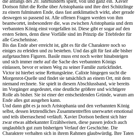
die anfangs des 20. Jahrhunderts spielt, voll und ganz ein. Xavier
Dorison führt die Reihe über Aristophania und ihre drei Schützlinge
zu einem fulminaten Ende, dass fast antklimatisch wirkt, aber gerade
deswegen so passend ist. Alle offenen Fragen werden von ihm
beantwortet, insbesondere die, was zwischen Aristophania und dem
verbannten König einst vorgefallen ist. Diese gibt er sogar auf den
ersten Seiten, denn diese Vorfälle sind im Prinzip die Triebfeder für
alle Geschehnisse.
Bis das Ende aber erreicht ist, gibt es für die Charaktere noch so
einiges zu erleiden und zu bestehen. Und das gilt für fast alle bisher
aufgetauchten Figuren. Basile muss erst noch weiter hinabsteigen
und sich immer mehr auf die Sache des verbannten Königs
einlassen, bevor er seinen Weg zu seiner Familie zurückfindet.
Victor ist hierbei seine Rettungsleine. Calixte hingegen sucht die
Morgenrot-Quelle und findet sie tatsächlich an einem Ort, mit dem
niemand rechnete. Sie spielt in diesem Abschlussband, wie bereits
im Vorgänger angedeutet, eine deutliche größere und wichtigere
Rolle als bisher. Sie ist einer der entscheidenden Gründe, warum am
Ende alles gut ausgehen kann.
Und dann gibt es ja noch Aristophania und den verbannten König
selbst, dessen letztendliches Zusammentreffen unerwartet emotional
und teils überraschend verläuft. Xavier Dorison bedient sich hier
zwar etwas altbekannter Erzählweisen, diese passen jedoch auch
unglaublich gut zum bisherigen Verlauf der Geschichte. Die
Charaktere verhalten sich in ihrem Rahmen glaubwürdig. Ihre Taten