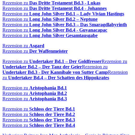
Rezension zu
Das Dritte Testament Bd.3 - Lukas
Rezension zu
Das Dritte Testament Bd.4 - Johannes
Rezension zu
Long John Silver Bd.1 – Lady Vivian Hastings
Rezension zu
Long John Silver Bd.2 – Neptune
Rezension zu
Long John Silver Bd.3 – Das Smaragdlabyrinth
Rezension zu
Long John Silver Bd.4 - Guyanacapac
Rezension zu
Long John Silver Gesamtausgabe
Rezension zu
Asgard
Rezension zu
Der Waffenmeister
Rezension zu
Undertaker Bd.1 – Der Goldfresser
Rezension zu
Undertaker Bd.2 – Der Tanz der Geier
Rezension zu
Undertaker Bd.3 - Der Kannibale von Sutter Camp
Rezension
zu
Undertaker Bd.4 – Der Schatten des Hippokrates
Rezension zu
Aristophania Bd.1
Rezension zu
Aristophania Bd.2
Rezension zu
Aristophania Bd.3
Rezension zu
Schloss der Tiere Bd.1
Rezension zu
Schloss der Tiere Bd.2
Rezension zu
Schloss der Tiere Bd.3
Rezension zu
Schloss der Tiere Bd.4