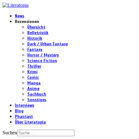
News
Rezensionen
Übersicht
Belletristik
Historik
Dark / Urban Fantasy
Fantasy
Horror / Mystery
Science Fiction
Thriller
Krimi
Comic
Manga
Anime
Sachbuch
Sonstiges
Interviews
Blog
Phantast
Über Literatopia
Suchen