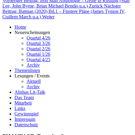
Vorheriger Beitrag: Iron Man Anthologie – Genie in Rüstung (Stan
Lee, John Byrne, Brian Michael Bendis u.a.)
Zurück
Nächster
Beitrag: Batman (2020) Bd.1 – Finstere Pläne (James Tynion IV,
Guillem March u.a.)
Weiter
Home
Neuerscheinungen
Quartal 4/26
Quartal 3/26
Quartal 2/26
Quartal 1/26
Quartal 4/25
Archiv
Themenlisten
Lesungen / Events
Aktuell
Archiv
Alishas Lit-Talk
Das Team
Mitarbeit
Links
Gewinnspiel
Impressum
Datenschutz