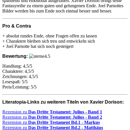
spannend und emotional ausgefallen. Xavier Dorison bringt seine
Fantasyreihe zu einem guten und gelungenen Ende. Joel Parnottes
Bilder werden bis zum Ende noch einmal besser und besser.
Pro & Contra
+ absolut rundes Ende, ohne Fragen offen zu lassen
+ Charaktere bleiben sich treu und entwickeln sich
+ Joel Parnotte hat sich noch gesteigert
Bewertung:
Handlung: 4,5/5
Charaktere: 4,5/5
Zeichnungen: 4,5/5
Lesespaß: 5/5
Preis/Leistung: 5/5
Literatopia-Links zu weiteren Titeln von Xavier Dorison:
Rezension zu
Das Dritte Testament: Julius - Band 1
Rezension zu
Das Dritte Testament: Julius - Band 2
Rezension zu
Das Dritte Testament Bd.1 - Markus
Rezension zu
Das Dritte Testament Bd.2 - Matthäus