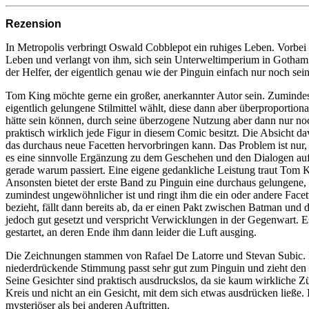
Rezension
In Metropolis verbringt Oswald Cobblepot ein ruhiges Leben. Vorbei si
Leben und verlangt von ihm, sich sein Unterweltimperium in Gotham z
der Helfer, der eigentlich genau wie der Pinguin einfach nur noch 
Tom King möchte gerne ein großer, anerkannter Autor sein. Zumindest
eigentlich gelungene Stilmittel wählt, diese dann aber überproportion
hätte sein können, durch seine überzogene Nutzung aber dann nur noc
praktisch wirklich jede Figur in diesem Comic besitzt. Die Absicht d
das durchaus neue Facetten hervorbringen kann. Das Problem ist nur, 
es eine sinnvolle Ergänzung zu dem Geschehen und den Dialogen auf den
gerade warum passiert. Eine eigene gedankliche Leistung traut Tom Ki
Ansonsten bietet der erste Band zu Pinguin eine durchaus gelungene, 
zumindest ungewöhnlicher ist und ringt ihm die ein oder andere Facett
bezieht, fällt dann bereits ab, da er einen Pakt zwischen Batman und 
jedoch gut gesetzt und verspricht Verwicklungen in der Gegenwart. Es
gestartet, an deren Ende ihm dann leider die Luft ausging.
Die Zeichnungen stammen von Rafael De Latorre und Stevan Subic. D
niederdrückende Stimmung passt sehr gut zum Pinguin und zieht den Le
Seine Gesichter sind praktisch ausdruckslos, da sie kaum wirkliche Z
Kreis und nicht an ein Gesicht, mit dem sich etwas ausdrücken ließe. I
mysteriöser als bei anderen Auftritten.