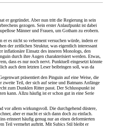
t er gegründet. Aber nun tritt die Regierung in sein
brechens gezogen. Sein erster Anlaufpunkt ist dabei
skrupellose Männer und Frauen, um Gotham zu erobern.
nn er es nicht so vehement versuchen würde, indem er
n der zeitlichen Struktur, was eigentlich interessant
r inflationäre Einsatz des inneren Monologs, den
inguin durch ihre Augen charakterisiert werden. Etwas,
em, dass es nur noch nervt. Punktuell eingesetzt könnte
lich auch dem letzten Leser beibringen soll, was da
Gegenwart präsentiert den Pinguin auf eine Weise, die
er zweite Teil, der sich auf seine und Batmans Anfänge
recht zum Dunklen Ritter passt. Der Schlusspunkt ist
n kann. Allzu häufig ist er schon gut in eine Serie
d vor allem wirkungsvoll. Die durchgehend düstere,
chner, aber er macht er sich dann doch zu einfach.
ins erinnert häufig genug nur an einen deformierten
Teil vermehrt auftritt. Mit Subics Stil bleibt er