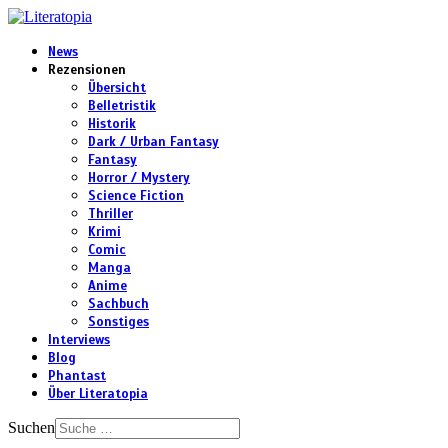
News
Rezensionen
Übersicht
Belletristik
Historik
Dark / Urban Fantasy
Fantasy
Horror / Mystery
Science Fiction
Thriller
Krimi
Comic
Manga
Anime
Sachbuch
Sonstiges
Interviews
Blog
Phantast
Über Literatopia
Suchen