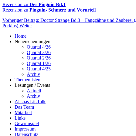
Rezension zu
Der Pinguin Bd.1
Rezension zu
Pinguin- Schmerz und Vorurteil
Vorheriger Beitrag: Doctor Strange Bd.3 – Fangzähne und Zauberei 
Perkins)
Weiter
Home
Neuerscheinungen
Quartal 4/26
Quartal 3/26
Quartal 2/26
Quartal 1/26
Quartal 4/25
Archiv
Themenlisten
Lesungen / Events
Aktuell
Archiv
Alishas Lit-Talk
Das Team
Mitarbeit
Links
Gewinnspiel
Impressum
Datenschutz