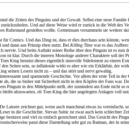
nd die Zeiten des Pinguins und der Gewalt. Selbst eine neue Familie ha
urückzuholen. Und auf diese Weise wird er zurück in die Welt des Ver
seinen Ruhestand genießen wollte. Gemeinsam versammeln sie weitere 
 für Comics. Und das Ding ist, dass er dies durchaus sein könnte, we
al und dann aus Prinzip eben nutzt. Bei
Killing Time
war es das Aufbreche
h nervte. Und beim Auftakt seiner Reihe über den Pinguin ist es nun de
avon ist klar. Durch die inneren Monologe anderer Charaktere soll der P
Tom King benutzt dieses eigentlich sinnvolle Stilelement zu einem Extr
 Seiten sein, so inflationär wirkt es aber wie ein Erklärbär, der wirk
ng seinen Lesern nicht zu – und das stört und nervt gewaltig.
interessante und spannende Geschichte. Vor allem der erste Teil in der 
e ab, die so bisher mit Sicherheit nicht in den Köpfen der Fans war. D
dem Pinguin in den Mittelpunkt stellt, der zumindest am Ende nicht so 
 bleibt abzuwarten, ob Tom King die hier angelegten Anlagen voll nutze
e Latorre zeichnet gut, wenn auch manchmal etwas zu vereinfacht, un
ser in die Geschichte. Stevan Subic ist zwar auch kein schlechter Zei
üge besitzen und viel zu einfach gezeichnet sind. Das Gesicht des Pingu
ronischerweise passt diese Darstellung sehr gut zu Batman, der in seinem 