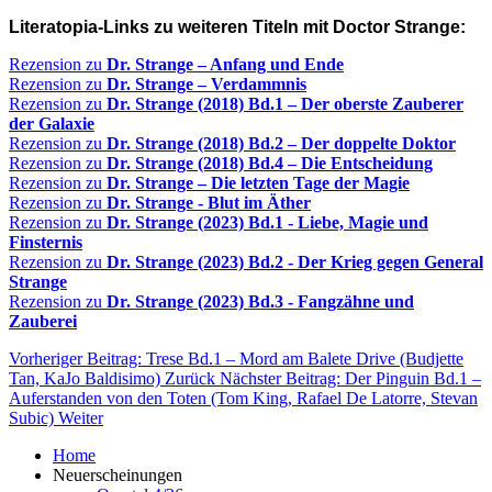
Literatopia-Links zu weiteren Titeln mit Doctor Strange:
Rezension zu
Dr. Strange – Anfang und Ende
Rezension zu
Dr. Strange – Verdammnis
Rezension zu
Dr. Strange (2018) Bd.1 – Der oberste Zauberer
der Galaxie
Rezension zu
Dr. Strange (2018) Bd.2 – Der doppelte Doktor
Rezension zu
Dr. Strange (2018) Bd.4 – Die Entscheidung
Rezension zu
Dr. Strange – Die letzten Tage der Magie
Rezension zu
Dr. Strange - Blut im Äther
Rezension zu
Dr. Strange (2023) Bd.1 - Liebe, Magie und
Finsternis
Rezension zu
Dr. Strange (2023) Bd.2 - Der Krieg gegen General
Strange
Rezension zu
Dr. Strange (2023) Bd.3 - Fangzähne und
Zauberei
Vorheriger Beitrag: Trese Bd.1 – Mord am Balete Drive (Budjette
Tan, KaJo Baldisimo)
Zurück
Nächster Beitrag: Der Pinguin Bd.1 –
Auferstanden von den Toten (Tom King, Rafael De Latorre, Stevan
Subic)
Weiter
Home
Neuerscheinungen