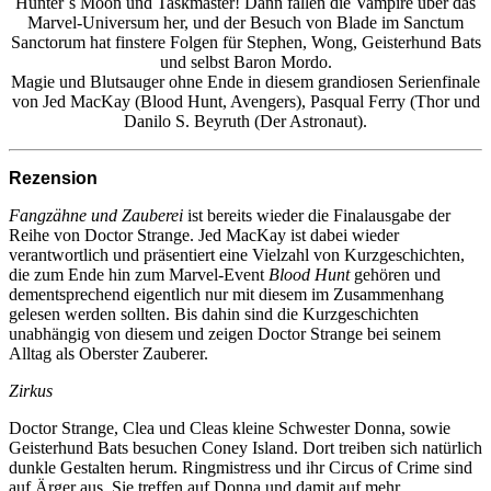
Hunter´s Moon und Taskmaster! Dann fallen die Vampire über das
Marvel-Universum her, und der Besuch von Blade im Sanctum
Sanctorum hat finstere Folgen für Stephen, Wong, Geisterhund Bats
und selbst Baron Mordo.
Magie und Blutsauger ohne Ende in diesem grandiosen Serienfinale
von Jed MacKay (Blood Hunt, Avengers), Pasqual Ferry (Thor und
Danilo S. Beyruth (Der Astronaut).
Rezension
Fangzähne und Zauberei
ist bereits wieder die Finalausgabe der
Reihe von Doctor Strange. Jed MacKay ist dabei wieder
verantwortlich und präsentiert eine Vielzahl von Kurzgeschichten,
die zum Ende hin zum Marvel-Event
Blood Hunt
gehören und
dementsprechend eigentlich nur mit diesem im Zusammenhang
gelesen werden sollten. Bis dahin sind die Kurzgeschichten
unabhängig von diesem und zeigen Doctor Strange bei seinem
Alltag als Oberster Zauberer.
Zirkus
Doctor Strange, Clea und Cleas kleine Schwester Donna, sowie
Geisterhund Bats besuchen Coney Island. Dort treiben sich natürlich
dunkle Gestalten herum. Ringmistress und ihr Circus of Crime sind
auf Ärger aus. Sie treffen auf Donna und damit auf mehr