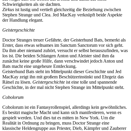
Schwierigkeiten als sie dachten.
Zirkus
ist lustig und vertieft gleichzeitig die Beziehung zwischen
Stephen Strange und Clea. Jed MacKay verknüpft beide Aspekte
der Handlung elegant.
Geistergeschichte
Doctor Stranges treuer Gefährte, der Geisterhund Bats, bemerkt als
Erster, dass etwas seltsames im Sanctum Sanctorum vor sich geht.
Da ihm aber niemand zuhört, versucht er selbst herauszufinden, was
los ist. Die beiden Schlangen Anton und Aleister sind ihm da
zunächst keine große Hilfe, dann verschwindet jedoch Anton und
Bats macht eine ungeheure Entdeckung.
Geisterhund Bats steht im Mittelpunkt dieser Geschichte und Jed
MacKay zeigt ihn mit großem Beschützerinstinkt und Ehrgeiz das
Rätsel zu lösen.
Geistergeschichte
ist eine tolle und spannende
Geschichte, in der mal nicht Stephen Strange im Mittelpunkt steht.
Cobolorum
Cobolorum ist ein Fantasyrollenspiel, allerdings kein gewöhnliches.
Es besitzt magische Macht und kann sich manifestieren, wenn es
gespielt werden. Und dies tut es mitten in New York. Um die
Realität in Ordnung zu bringen, muss Doctor Strange eine
klassische Heldengruppe aus Priester, Dieb, Kämpfer und Zauberer