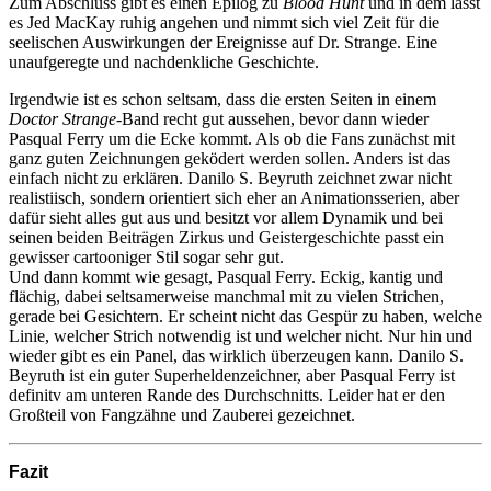
Zum Abschluss gibt es einen Epilog zu
Blood Hunt
und in dem lässt
es Jed MacKay ruhig angehen und nimmt sich viel Zeit für die
seelischen Auswirkungen der Ereignisse auf Dr. Strange. Eine
unaufgeregte und nachdenkliche Geschichte.
Irgendwie ist es schon seltsam, dass die ersten Seiten in einem
Doctor Strange-
Band recht gut aussehen, bevor dann wieder
Pasqual Ferry um die Ecke kommt. Als ob die Fans zunächst mit
ganz guten Zeichnungen geködert werden sollen. Anders ist das
einfach nicht zu erklären. Danilo S. Beyruth zeichnet zwar nicht
realistiisch, sondern orientiert sich eher an Animationsserien, aber
dafür sieht alles gut aus und besitzt vor allem Dynamik und bei
seinen beiden Beiträgen Zirkus und Geistergeschichte passt ein
gewisser cartooniger Stil sogar sehr gut.
Und dann kommt wie gesagt, Pasqual Ferry. Eckig, kantig und
flächig, dabei seltsamerweise manchmal mit zu vielen Strichen,
gerade bei Gesichtern. Er scheint nicht das Gespür zu haben, welche
Linie, welcher Strich notwendig ist und welcher nicht. Nur hin und
wieder gibt es ein Panel, das wirklich überzeugen kann. Danilo S.
Beyruth ist ein guter Superheldenzeichner, aber Pasqual Ferry ist
definitv am unteren Rande des Durchschnitts. Leider hat er den
Großteil von Fangzähne und Zauberei gezeichnet.
Fazit