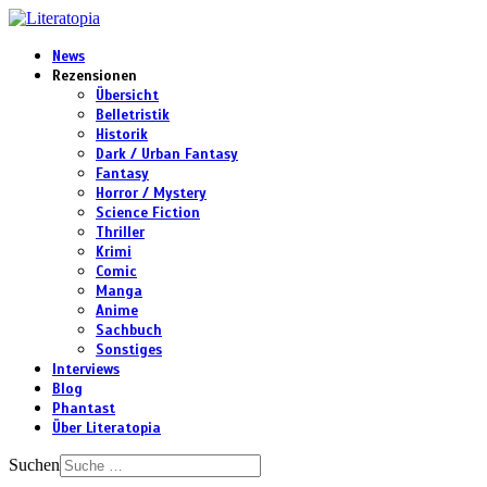
News
Rezensionen
Übersicht
Belletristik
Historik
Dark / Urban Fantasy
Fantasy
Horror / Mystery
Science Fiction
Thriller
Krimi
Comic
Manga
Anime
Sachbuch
Sonstiges
Interviews
Blog
Phantast
Über Literatopia
Suchen