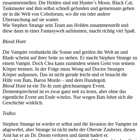
zusammenstellen. Die Helden sind mit Hunter´s Moon, Black Cat,
Taskmaster und ihm selbst schnell gefunden und gemeinsam gehen
sie in die Welt von Cobolorum, wo die ein oder andere
Überraschung auf sie wartet.
Wie Stephen Strange sein Team aus Helden zusammenstellt und
diese dann in einer Fantasywelt aufräumen, macht richtig viel Spaß.
Blood Hunt
Die Vampire verdunkeln die Sonne und greifen die Welt an und
Blade scheint auf ihrer Seite zu stehen. Er macht Stephen Strange zu
einem Vampir. Doch Clea kann zumindest seinen Geist von seinem
Körper trennen. In der Folge muss Wong auf Doctor Stranges
Körper aufpassen. Das ist nicht gerade leicht und er braucht die
Hilfe von Bats, Baron Mordo – und dem Hundegott.
Blood Hunt
ist ein Tie-In zum gleichnamigen Event.
Dementsprechend ist es zwar ganz nett zu lesen, aber ohne das
eigentliche Event am Ende witzlos. Nur wegen Bats lohnt sich die
Geschichte wirklich.
Todlos
Stephen Strange ist wieder er selbst und die Invasion der Vampire ist
abgewehrt, aber Strange ist nicht mehr der Oberste Zauberer, dieses
Amt hat er an Dr. Doom verloren und damit hadert er.