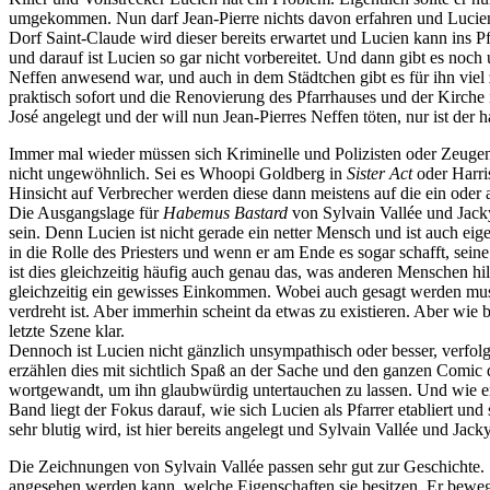
umgekommen. Nun darf Jean-Pierre nichts davon erfahren und Lucien m
Dorf Saint-Claude wird dieser bereits erwartet und Lucien kann ins Pfa
und darauf ist Lucien so gar nicht vorbereitet. Und dann gibt es noc
Neffen anwesend war, und auch in dem Städtchen gibt es für ihn viel
praktisch sofort und die Renovierung des Pfarrhauses und der Kirche
José angelegt und der will nun Jean-Pierres Neffen töten, nur ist der ha
Immer mal wieder müssen sich Kriminelle und Polizisten oder Zeugen 
nicht ungewöhnlich. Sei es Whoopi Goldberg in
Sister Act
oder Harri
Hinsicht auf Verbrecher werden diese dann meistens auf die ein oder a
Die Ausgangslage für
Habemus Bastard
von Sylvain Vallée und Jack
sein. Denn Lucien ist nicht gerade ein netter Mensch und ist auch eige
in die Rolle des Priesters und wenn er am Ende es sogar schafft, seine 
ist dies gleichzeitig häufig auch genau das, was anderen Menschen hilf
gleichzeitig ein gewisses Einkommen. Wobei auch gesagt werden muss,
verdreht ist. Aber immerhin scheint da etwas zu existieren. Aber wie
letzte Szene klar.
Dennoch ist Lucien nicht gänzlich unsympathisch oder besser, verfo
erzählen dies mit sichtlich Spaß an der Sache und den ganzen Comic du
wortgewandt, um ihn glaubwürdig untertauchen zu lassen. Und wie er si
Band liegt der Fokus darauf, wie sich Lucien als Pfarrer etabliert un
sehr blutig wird, ist hier bereits angelegt und Sylvain Vallée und Ja
Die Zeichnungen von Sylvain Vallée passen sehr gut zur Geschichte. Si
angesehen werden kann, welche Eigenschaften sie besitzen. Er bewe