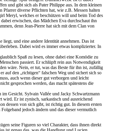
n und gibt sich als Pater Philippe aus. In dem kleinen
in Pfarrer diverse Pflichten hat, wie z.B. Messen halten
girl Meryl, welches er beschützen will und beim Tod des
ich dabei erwischen, das Mädchen Eva durchschaut ihn
sammen, denn Jean-Pierre hat sich mit dem Clan von
liegt, und eine andere Identität annehmen. Das ist
überleben. Dabei wird es immer etwas komplizierter. In
glaublich Spaß zu lesen, ohne dabei eine Komödie zu
n Menschen passiert. Er schlüpft rein aus Notwendigkeit
en wäre. Nein, er tut, was das Beste für ihn ist, zufällig
 er auf den „richtigen“ falschen Weg und sichert sich so
muss, auch wenn dieser gut verborgen und leicht
s nicht gesprochen werden, das macht spätestens die
en im Gesicht. Sylvain Vallée und Jacky Schwartzmann
 wird. Er ist zynisch, sarkastisch und ausreichend
 dessen von sich gibt, ist richtig gut. In diesem ersten
 im Folgeband jedoch ändern und das dieser vermutlich
ügen seine Figuren so viel Charakter, dass ihnen direkt
as ist genau das, was die Handlung und Lucien