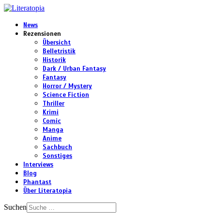
News
Rezensionen
Übersicht
Belletristik
Historik
Dark / Urban Fantasy
Fantasy
Horror / Mystery
Science Fiction
Thriller
Krimi
Comic
Manga
Anime
Sachbuch
Sonstiges
Interviews
Blog
Phantast
Über Literatopia
Suchen