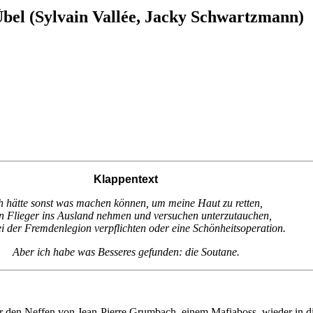
bel (Sylvain Vallée, Jacky Schwartzmann)
Klappentext
h hätte sonst was machen können, um meine Haut zu retten,
n Flieger ins Ausland nehmen und versuchen unterzutauchen,
i der Fremdenlegion verpflichten oder eine Schönheitsoperation.
Aber ich habe was Besseres gefunden: die Soutane.
 nur den Neffen von Jean-Pierre Grumbach, einem Mafiaboss, wieder in d