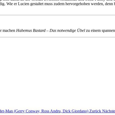
ig. Wie er Lucien gestaltet muss zudem hervorgehoben werden, denn be
ter machen
Habemus Bastard – Das notwendige Übel
zu einem spannende
ider-Man (Gerry Conway, Ross Andru, Dick Giordano)
Zurück
Nächste