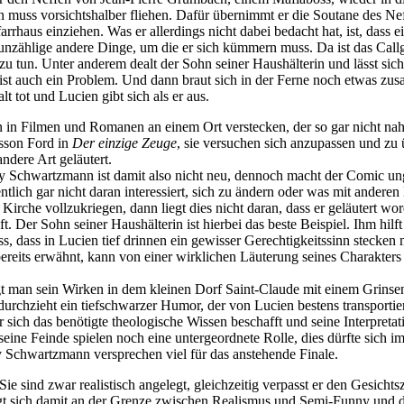
uss vorsichtshalber fliehen. Dafür übernimmt er die Soutane des Neffe
rrhaus einziehen. Was er allerdings nicht dabei bedacht hat, ist, dass e
h unzählige andere Dinge, um die er sich kümmern muss. Da ist das Call
 zu tun. Unter anderem dealt der Sohn seiner Haushälterin und lässt s
 ist auch ein Problem. Und dann braut sich in der Ferne noch etwas zu
lt tot und Lucien gibt sich als er aus.
in Filmen und Romanen an einem Ort verstecken, der so gar nicht nahe 
sson Ford in
Der einzige Zeuge
, sie versuchen sich anzupassen und zu 
ndere Art geläutert.
y Schwartzmann ist damit also nicht neu, dennoch macht der Comic un
ntlich gar nicht daran interessiert, sich zu ändern oder was mit andere
Kirche vollzukriegen, dann liegt dies nicht daran, dass er geläutert word
t. Der Sohn seiner Haushälterin ist hierbei das beste Beispiel. Ihm hilft
 dass in Lucien tief drinnen ein gewisser Gerechtigkeitssinn stecken 
 bereits erwähnt, kann von einer wirklichen Läuterung seines Charakter
lgt man sein Wirken in dem kleinen Dorf Saint-Claude mit einem Grins
rchzieht ein tiefschwarzer Humor, der von Lucien bestens transportiert
ch das benötigte theologische Wissen beschafft und seine Interpretation
d seine Feinde spielen noch eine untergeordnete Rolle, dies dürfte sich
cky Schwartzmann versprechen viel für das anstehende Finale.
e sind zwar realistisch angelegt, gleichzeitig verpasst er den Gesichtsz
gt sich damit an der Grenze zwischen Realismus und Semi-Funny und d