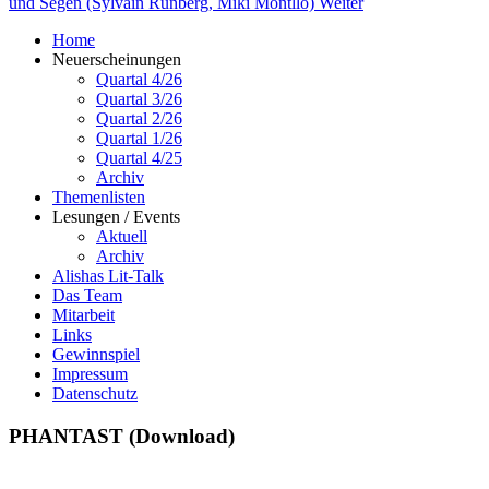
und Segen (Sylvain Runberg, Miki Montlló)
Weiter
Home
Neuerscheinungen
Quartal 4/26
Quartal 3/26
Quartal 2/26
Quartal 1/26
Quartal 4/25
Archiv
Themenlisten
Lesungen / Events
Aktuell
Archiv
Alishas Lit-Talk
Das Team
Mitarbeit
Links
Gewinnspiel
Impressum
Datenschutz
PHANTAST (Download)