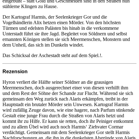
eingebüßt – statt Gold und Geschmeiden sind in den Straßen nun
stählerne Klingen zu Hause.
Der Kartograf Harmis, der Seelenkrieger Gor und die
Vogelhändlerin Alix hetzen einen Mörder. Von den höchsten
Türmen und edelsten Palästen bis hinab in die verkommene
Unterstadt führt sie ihre Jagd. Begleitet von Söldnern und selbst
ernannten Königen stellen sie sich Meermenschen, Monstern und
dem Unheil, das sich im Dunkeln windet.
Das Schicksal der Aschestadt steht auf dem Spiel.!.
Rezension
Hyron verliert die Hälfte seiner Söldner an die grausigen
Meermenschen, doch ausgerechnet einer von diesen verhilft ihm
und dem Rest der Söhne der Schande zur Flucht. Während sie sich
gemeinsam den Weg zurück nach Alaris erkämpfen, treibt in der
Hauptstadt ein brutaler Mörder sein Unwesen. Kartograf Harmis
wird zufällig Zeuge davon, wie eine hagere, nach Parfum stinkende
Gestalt eine junge Frau durch die Straßen von Alaris hetzt und
kommt ihr zu Hilfe. Er kann sie retten, doch ihr Peiniger entkommt
und zu allem Übel wird auch noch Harmis‘ Ziehvater Cormar
verdächtigt. Gemeinsam mit dem Seelenkrieger Gor stellt Harmis
Nachforschungen an, die ihn in die dunkelsten Abgründe von Alaris