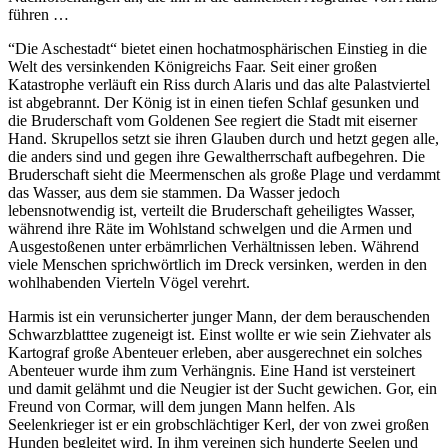
führen …
“Die Aschestadt“ bietet einen hochatmosphärischen Einstieg in die
Welt des versinkenden Königreichs Faar. Seit einer großen
Katastrophe verläuft ein Riss durch Alaris und das alte Palastviertel
ist abgebrannt. Der König ist in einen tiefen Schlaf gesunken und
die Bruderschaft vom Goldenen See regiert die Stadt mit eiserner
Hand. Skrupellos setzt sie ihren Glauben durch und hetzt gegen alle,
die anders sind und gegen ihre Gewaltherrschaft aufbegehren. Die
Bruderschaft sieht die Meermenschen als große Plage und verdammt
das Wasser, aus dem sie stammen. Da Wasser jedoch
lebensnotwendig ist, verteilt die Bruderschaft geheiligtes Wasser,
während ihre Räte im Wohlstand schwelgen und die Armen und
Ausgestoßenen unter erbämrlichen Verhältnissen leben. Während
viele Menschen sprichwörtlich im Dreck versinken, werden in den
wohlhabenden Vierteln Vögel verehrt.
Harmis ist ein verunsicherter junger Mann, der dem berauschenden
Schwarzblatttee zugeneigt ist. Einst wollte er wie sein Ziehvater als
Kartograf große Abenteuer erleben, aber ausgerechnet ein solches
Abenteuer wurde ihm zum Verhängnis. Eine Hand ist versteinert
und damit gelähmt und die Neugier ist der Sucht gewichen. Gor, ein
Freund von Cormar, will dem jungen Mann helfen. Als
Seelenkrieger ist er ein grobschlächtiger Kerl, der von zwei großen
Hunden begleitet wird. In ihm vereinen sich hunderte Seelen und