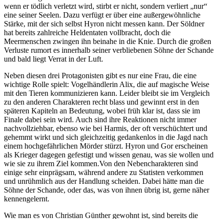
wenn er tödlich verletzt wird, stirbt er nicht, sondern verliert „nur“
eine seiner Seelen. Dazu verfügt er über eine außergewöhnliche
Stärke, mit der sich selbst Hyron nicht messen kann. Der Söldner
hat bereits zahlreiche Heldentaten vollbracht, doch die
Meermenschen zwingen ihn beinahe in die Knie. Durch die großen
Verluste rumort es innerhalb seiner verbliebenen Söhne der Schande
und bald liegt Verrat in der Luft.
Neben diesen drei Protagonisten gibt es nur eine Frau, die eine
wichtige Rolle spielt: Vogelhändlerin Alix, die auf magische Weise
mit den Tieren kommunizieren kann. Leider bleibt sie im Vergleich
zu den anderen Charakteren recht blass und gewinnt erst in den
späteren Kapiteln an Bedeutung, wobei früh klar ist, dass sie im
Finale dabei sein wird. Auch sind ihre Reaktionen nicht immer
nachvollziehbar, ebenso wie bei Harmis, der oft verschüchtert und
gehemmt wirkt und sich gleichzeitig gedankenlos in die Jagd nach
einem hochgefährlichen Mörder stürzt. Hyron und Gor erscheinen
als Krieger dagegen gefestigt und wissen genau, was sie wollen und
wie sie zu ihrem Ziel kommen.Von den Nebencharakteren sind
einige sehr einprägsam, während andere zu Statisten verkommen
und unrühmlich aus der Handlung scheiden. Dabei hätte man die
Söhne der Schande, oder das, was von ihnen übrig ist, gerne näher
kennengelernt.
Wie man es von Christian Günther gewohnt ist, sind bereits die