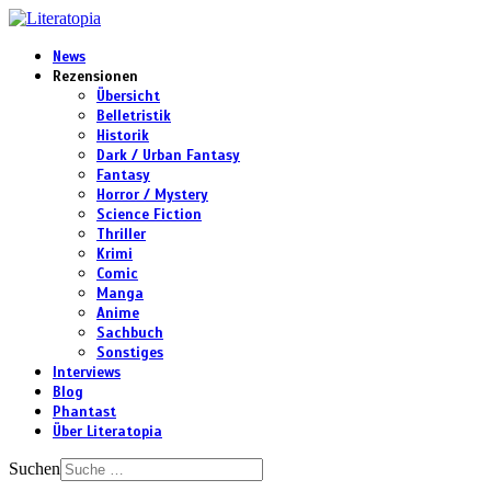
News
Rezensionen
Übersicht
Belletristik
Historik
Dark / Urban Fantasy
Fantasy
Horror / Mystery
Science Fiction
Thriller
Krimi
Comic
Manga
Anime
Sachbuch
Sonstiges
Interviews
Blog
Phantast
Über Literatopia
Suchen