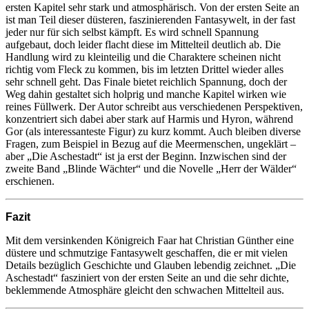
ersten Kapitel sehr stark und atmosphärisch. Von der ersten Seite an
ist man Teil dieser düsteren, faszinierenden Fantasywelt, in der fast
jeder nur für sich selbst kämpft. Es wird schnell Spannung
aufgebaut, doch leider flacht diese im Mittelteil deutlich ab. Die
Handlung wird zu kleinteilig und die Charaktere scheinen nicht
richtig vom Fleck zu kommen, bis im letzten Drittel wieder alles
sehr schnell geht. Das Finale bietet reichlich Spannung, doch der
Weg dahin gestaltet sich holprig und manche Kapitel wirken wie
reines Füllwerk. Der Autor schreibt aus verschiedenen Perspektiven,
konzentriert sich dabei aber stark auf Harmis und Hyron, während
Gor (als interessanteste Figur) zu kurz kommt. Auch bleiben diverse
Fragen, zum Beispiel in Bezug auf die Meermenschen, ungeklärt –
aber „Die Aschestadt“ ist ja erst der Beginn. Inzwischen sind der
zweite Band „Blinde Wächter“ und die Novelle „Herr der Wälder“
erschienen.
Fazit
Mit dem versinkenden Königreich Faar hat Christian Günther eine
düstere und schmutzige Fantasywelt geschaffen, die er mit vielen
Details bezüglich Geschichte und Glauben lebendig zeichnet. „Die
Aschestadt“ fasziniert von der ersten Seite an und die sehr dichte,
beklemmende Atmosphäre gleicht den schwachen Mittelteil aus.