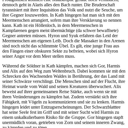
dennoch geht in Alaris alles den Bach runter. Die Bruderschaft
tyrannisiert mit ihrer Inquisition das Volk und nutzt die Seuche, um
ihre Gegner loszuwerden. In Kath hingegen hat man sich mit den
Meermenschen arrangiert, sofern man ihre Versklavung so nennen
kann. Kath ist ein Höllenloch, in dem Meermenschen in
Kampfarenen gegen meist übermächtige (da schwer bewaffnete)
Gegner antreten müssen. Hyron und Syuk erfahren das Leid der
Meermenschen am eigenen Leib. Doch die Massaker in den Arenen
sind noch nicht das schlimmste Übel. Es gilt, eine junge Frau aus
den Fängen einer obskuren Sekte zu befreien, wobei sich Hyron
seiner Angst vor dem Meer stellen muss.
Während die Söldner in Kath kämpfen, machen sich Gor, Harmis
und Alix auf den Weg zum Weltenbruch. Dabei kommen sie mit den
Schrecken des Wachsenden Waldes in Berührung, der das Land mit
seiner Schwärze verschlingt. Die Menschen sind auf der Flucht, ihre
Heimat wurde vom Wald und seinen Kreaturen überwuchert. Alix
beweist auf ihrer gemeinsamen Reise Stärke, auch wenn sie mit
ihren Veränderungen zu kämpfen hat. Zudem verstärkt sich ihre
Fähigkeit, mit Vögeln zu kommunizieren und sie zu lenken. Harmis
hingegen leidet unter Entzugserscheinungen. Der Schwarzblatttee
hat seine Seele fest im Griff und mit seiner Sucht wird Harmis zu
einem unkalkulierbaren Risiko für die Gruppe. Gor hingegen stapft
unermüdlich voran, getrieben von Zorn und seinem inneren Zwang,
zu kämpfen und zu töten.