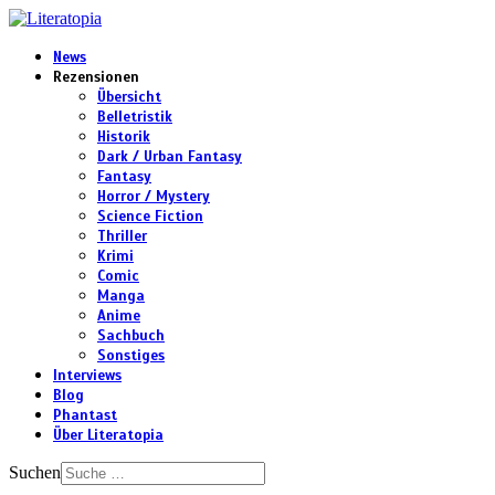
News
Rezensionen
Übersicht
Belletristik
Historik
Dark / Urban Fantasy
Fantasy
Horror / Mystery
Science Fiction
Thriller
Krimi
Comic
Manga
Anime
Sachbuch
Sonstiges
Interviews
Blog
Phantast
Über Literatopia
Suchen