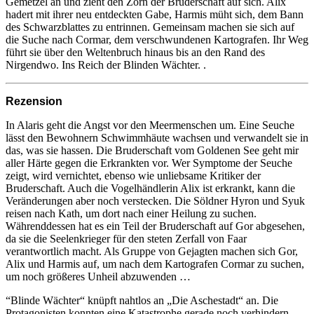
Gemetzel an und zieht den Zorn der Bruderschaft auf sich. Alix
hadert mit ihrer neu entdeckten Gabe, Harmis müht sich, dem Bann
des Schwarzblattes zu entrinnen. Gemeinsam machen sie sich auf
die Suche nach Cormar, dem verschwundenen Kartografen. Ihr Weg
führt sie über den Weltenbruch hinaus bis an den Rand des
Nirgendwo. Ins Reich der Blinden Wächter. .
Rezension
In Alaris geht die Angst vor den Meermenschen um. Eine Seuche
lässt den Bewohnern Schwimmhäute wachsen und verwandelt sie in
das, was sie hassen. Die Bruderschaft vom Goldenen See geht mir
aller Härte gegen die Erkrankten vor. Wer Symptome der Seuche
zeigt, wird vernichtet, ebenso wie unliebsame Kritiker der
Bruderschaft. Auch die Vogelhändlerin Alix ist erkrankt, kann die
Veränderungen aber noch verstecken. Die Söldner Hyron und Syuk
reisen nach Kath, um dort nach einer Heilung zu suchen.
Währenddessen hat es ein Teil der Bruderschaft auf Gor abgesehen,
da sie die Seelenkrieger für den steten Zerfall von Faar
verantwortlich macht. Als Gruppe von Gejagten machen sich Gor,
Alix und Harmis auf, um nach dem Kartografen Cormar zu suchen,
um noch größeres Unheil abzuwenden …
“Blinde Wächter“ knüpft nahtlos an „Die Aschestadt“ an. Die
Protagonisten konnten eine Katastrophe gerade noch verhindern,