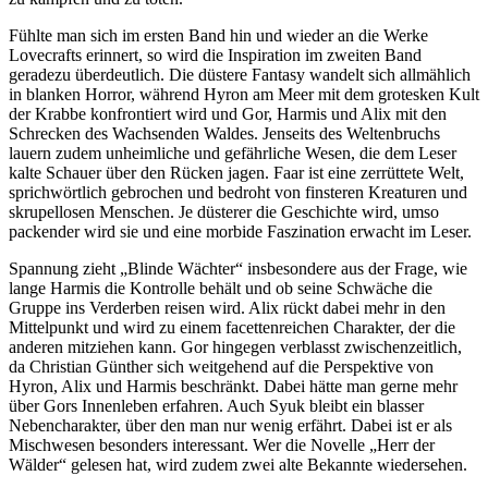
Fühlte man sich im ersten Band hin und wieder an die Werke
Lovecrafts erinnert, so wird die Inspiration im zweiten Band
geradezu überdeutlich. Die düstere Fantasy wandelt sich allmählich
in blanken Horror, während Hyron am Meer mit dem grotesken Kult
der Krabbe konfrontiert wird und Gor, Harmis und Alix mit den
Schrecken des Wachsenden Waldes. Jenseits des Weltenbruchs
lauern zudem unheimliche und gefährliche Wesen, die dem Leser
kalte Schauer über den Rücken jagen. Faar ist eine zerrüttete Welt,
sprichwörtlich gebrochen und bedroht von finsteren Kreaturen und
skrupellosen Menschen. Je düsterer die Geschichte wird, umso
packender wird sie und eine morbide Faszination erwacht im Leser.
Spannung zieht „Blinde Wächter“ insbesondere aus der Frage, wie
lange Harmis die Kontrolle behält und ob seine Schwäche die
Gruppe ins Verderben reisen wird. Alix rückt dabei mehr in den
Mittelpunkt und wird zu einem facettenreichen Charakter, der die
anderen mitziehen kann. Gor hingegen verblasst zwischenzeitlich,
da Christian Günther sich weitgehend auf die Perspektive von
Hyron, Alix und Harmis beschränkt. Dabei hätte man gerne mehr
über Gors Innenleben erfahren. Auch Syuk bleibt ein blasser
Nebencharakter, über den man nur wenig erfährt. Dabei ist er als
Mischwesen besonders interessant. Wer die Novelle „Herr der
Wälder“ gelesen hat, wird zudem zwei alte Bekannte wiedersehen.