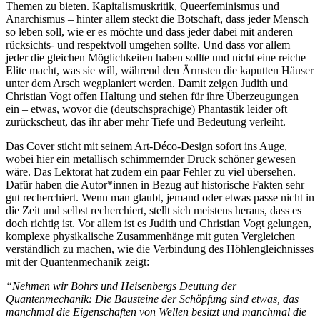
Themen zu bieten. Kapitalismuskritik, Queerfeminismus und
Anarchismus – hinter allem steckt die Botschaft, dass jeder Mensch
so leben soll, wie er es möchte und dass jeder dabei mit anderen
rücksichts- und respektvoll umgehen sollte. Und dass vor allem
jeder die gleichen Möglichkeiten haben sollte und nicht eine reiche
Elite macht, was sie will, während den Ärmsten die kaputten Häuser
unter dem Arsch wegplaniert werden. Damit zeigen Judith und
Christian Vogt offen Haltung und stehen für ihre Überzeugungen
ein – etwas, wovor die (deutschsprachige) Phantastik leider oft
zurückscheut, das ihr aber mehr Tiefe und Bedeutung verleiht.
Das Cover sticht mit seinem Art-Déco-Design sofort ins Auge,
wobei hier ein metallisch schimmernder Druck schöner gewesen
wäre. Das Lektorat hat zudem ein paar Fehler zu viel übersehen.
Dafür haben die Autor*innen in Bezug auf historische Fakten sehr
gut recherchiert. Wenn man glaubt, jemand oder etwas passe nicht in
die Zeit und selbst recherchiert, stellt sich meistens heraus, dass es
doch richtig ist. Vor allem ist es Judith und Christian Vogt gelungen,
komplexe physikalische Zusammenhänge mit guten Vergleichen
verständlich zu machen, wie die Verbindung des Höhlengleichnisses
mit der Quantenmechanik zeigt:
“Nehmen wir Bohrs und Heisenbergs Deutung der
Quantenmechanik: Die Bausteine der Schöpfung sind etwas, das
manchmal die Eigenschaften von Wellen besitzt und manchmal die