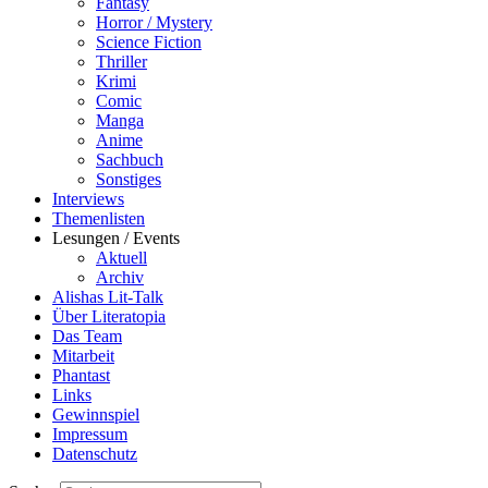
Fantasy
Horror / Mystery
Science Fiction
Thriller
Krimi
Comic
Manga
Anime
Sachbuch
Sonstiges
Interviews
Themenlisten
Lesungen / Events
Aktuell
Archiv
Alishas Lit-Talk
Über Literatopia
Das Team
Mitarbeit
Phantast
Links
Gewinnspiel
Impressum
Datenschutz