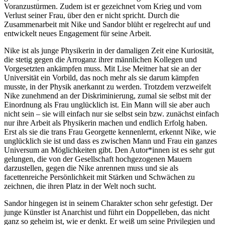
Voranzustürmen. Zudem ist er gezeichnet vom Krieg und vom
Verlust seiner Frau, über den er nicht spricht. Durch die
Zusammenarbeit mit Nike und Sandor blüht er regelrecht auf und
entwickelt neues Engagement für seine Arbeit.
Nike ist als junge Physikerin in der damaligen Zeit eine Kuriosität,
die stetig gegen die Arroganz ihrer männlichen Kollegen und
Vorgesetzten ankämpfen muss. Mit Lise Meitner hat sie an der
Universität ein Vorbild, das noch mehr als sie darum kämpfen
musste, in der Physik anerkannt zu werden. Trotzdem verzweifelt
Nike zunehmend an der Diskriminierung, zumal sie selbst mit der
Einordnung als Frau unglücklich ist. Ein Mann will sie aber auch
nicht sein – sie will einfach nur sie selbst sein bzw. zunächst einfach
nur ihre Arbeit als Physikerin machen und endlich Erfolg haben.
Erst als sie die trans Frau Georgette kennenlernt, erkennt Nike, wie
unglücklich sie ist und dass es zwischen Mann und Frau ein ganzes
Universum an Möglichkeiten gibt. Den Autor*innen ist es sehr gut
gelungen, die von der Gesellschaft hochgezogenen Mauern
darzustellen, gegen die Nike anrennen muss und sie als
facettenreiche Persönlichkeit mit Stärken und Schwächen zu
zeichnen, die ihren Platz in der Welt noch sucht.
Sandor hingegen ist in seinem Charakter schon sehr gefestigt. Der
junge Künstler ist Anarchist und führt ein Doppelleben, das nicht
ganz so geheim ist, wie er denkt. Er weiß um seine Privilegien und