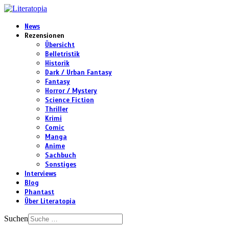
News
Rezensionen
Übersicht
Belletristik
Historik
Dark / Urban Fantasy
Fantasy
Horror / Mystery
Science Fiction
Thriller
Krimi
Comic
Manga
Anime
Sachbuch
Sonstiges
Interviews
Blog
Phantast
Über Literatopia
Suchen