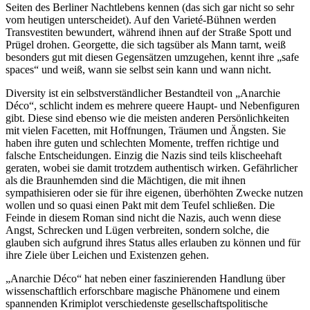
Seiten des Berliner Nachtlebens kennen (das sich gar nicht so sehr
vom heutigen unterscheidet). Auf den Varieté-Bühnen werden
Transvestiten bewundert, während ihnen auf der Straße Spott und
Prügel drohen. Georgette, die sich tagsüber als Mann tarnt, weiß
besonders gut mit diesen Gegensätzen umzugehen, kennt ihre „safe
spaces“ und weiß, wann sie selbst sein kann und wann nicht.
Diversity ist ein selbstverständlicher Bestandteil von „Anarchie
Déco“, schlicht indem es mehrere queere Haupt- und Nebenfiguren
gibt. Diese sind ebenso wie die meisten anderen Persönlichkeiten
mit vielen Facetten, mit Hoffnungen, Träumen und Ängsten. Sie
haben ihre guten und schlechten Momente, treffen richtige und
falsche Entscheidungen. Einzig die Nazis sind teils klischeehaft
geraten, wobei sie damit trotzdem authentisch wirken. Gefährlicher
als die Braunhemden sind die Mächtigen, die mit ihnen
sympathisieren oder sie für ihre eigenen, überhöhten Zwecke nutzen
wollen und so quasi einen Pakt mit dem Teufel schließen. Die
Feinde in diesem Roman sind nicht die Nazis, auch wenn diese
Angst, Schrecken und Lügen verbreiten, sondern solche, die
glauben sich aufgrund ihres Status alles erlauben zu können und für
ihre Ziele über Leichen und Existenzen gehen.
„Anarchie Déco“ hat neben einer faszinierenden Handlung über
wissenschaftlich erforschbare magische Phänomene und einem
spannenden Krimiplot verschiedenste gesellschaftspolitische