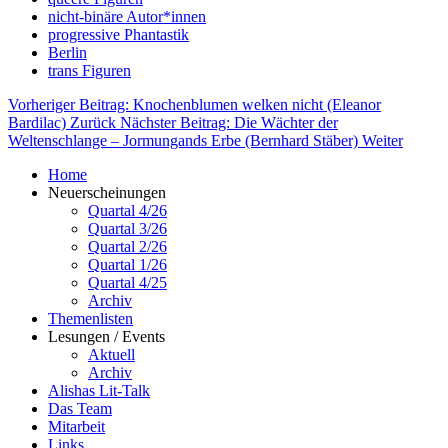
nicht-binäre Autor*innen
progressive Phantastik
Berlin
trans Figuren
Vorheriger Beitrag: Knochenblumen welken nicht (Eleanor
Bardilac)
Zurück
Nächster Beitrag: Die Wächter der
Weltenschlange – Jormungands Erbe (Bernhard Stäber)
Weiter
Home
Neuerscheinungen
Quartal 4/26
Quartal 3/26
Quartal 2/26
Quartal 1/26
Quartal 4/25
Archiv
Themenlisten
Lesungen / Events
Aktuell
Archiv
Alishas Lit-Talk
Das Team
Mitarbeit
Links