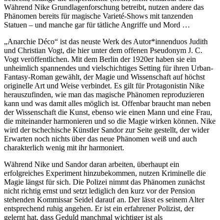
Während Nike Grundlagenforschung betreibt, nutzen andere das
Phänomen bereits für magische Varieté-Shows mit tanzenden
Statuen – und manche gar für tätliche Angriffe und Mord …
„Anarchie Déco“ ist das neuste Werk des Autor*innenduos Judith
und Christian Vogt, die hier unter dem offenen Pseudonym J. C.
Vogt veröffentlichen. Mit dem Berlin der 1920er haben sie ein
unheimlich spannendes und vielschichtiges Setting für ihren Urban-
Fantasy-Roman gewählt, der Magie und Wissenschaft auf höchst
originelle Art und Weise verbindet. Es gilt für Protagonistin Nike
herauszufinden, wie man das magische Phänomen reproduzieren
kann und was damit alles möglich ist. Offenbar braucht man neben
der Wissenschaft die Kunst, ebenso wie einen Mann und eine Frau,
die miteinander harmonieren und so die Magie wirken können. Nike
wird der tschechische Künstler Sandor zur Seite gestellt, der wider
Erwarten noch nichts über das neue Phänomen weiß und auch
charakterlich wenig mit ihr harmoniert.
Während Nike und Sandor daran arbeiten, überhaupt ein
erfolgreiches Experiment hinzubekommen, nutzen Kriminelle die
Magie längst für sich. Die Polizei nimmt das Phänomen zunächst
nicht richtig ernst und setzt lediglich den kurz vor der Pension
stehenden Kommissar Seidel darauf an. Der lässt es seinem Alter
entsprechend ruhig angehen. Er ist ein erfahrener Polizist, der
gelernt hat, dass Geduld manchmal wichtiger ist als