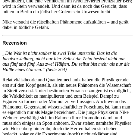
bewundern, und eine Vermieterin im Arbeiterviertel Prenzlauer Berg
wird in Stein verwandelt. Und dann ist da noch das Gerücht, dass
mitten in Berlin ein jüdischer Golem sein Unwesen treibt.
Nike versucht die rätselhaften Phänomene aufzuklären – und gerät
dabei in tödliche Gefahr.
Rezension
„Die Welt ist nicht sauber in zwei Teile unterteilt. Das ist die
Idealvorstellung, nicht nur hier. Selbst die Zehn besteht nicht nur
aus fünf und fünf. Aus zwei Hälften. Du selbst bist mehr als nur die
Hälfte eines Ganzen.“ (Seite 264)
Relativitätstheorie und Quantenmechanik haben die Physik gerade
erst auf den Kopf gestellt, als ein neues Phänomen die Wissenschaft
in Streit versetzt. Unter bestimmten Voraussetzungen ist es möglich,
die Wirklichkeit zu manipulieren und zum Beispiel Dampf zu
Figuren zu formen oder Marmor zu verflüssigen. Auch wenn das
Phänomen Gegenstand wissenschaftlicher Forschung ist, kann man
es eigentlich nur als Magie bezeichnen. Die junge Physikerin Nike
Wehner beschäftigt sich im Rahmen ihrer Promotion damit und
muss sich einiges an Spott anhören. Zwar stehen namhafte Physiker
wie Heisenberg hinter ihr, doch die Herren halten sich lieber
bedeckt, solange die Experimente (noch) nicht erklärbar sind.