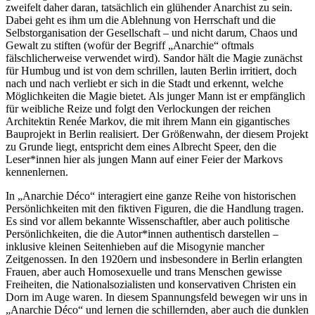
zweifelt daher daran, tatsächlich ein glühender Anarchist zu sein.
Dabei geht es ihm um die Ablehnung von Herrschaft und die
Selbstorganisation der Gesellschaft – und nicht darum, Chaos und
Gewalt zu stiften (wofür der Begriff „Anarchie“ oftmals
fälschlicherweise verwendet wird). Sandor hält die Magie zunächst
für Humbug und ist von dem schrillen, lauten Berlin irritiert, doch
nach und nach verliebt er sich in die Stadt und erkennt, welche
Möglichkeiten die Magie bietet. Als junger Mann ist er empfänglich
für weibliche Reize und folgt den Verlockungen der reichen
Architektin Renée Markov, die mit ihrem Mann ein gigantisches
Bauprojekt in Berlin realisiert. Der Größenwahn, der diesem Projekt
zu Grunde liegt, entspricht dem eines Albrecht Speer, den die
Leser*innen hier als jungen Mann auf einer Feier der Markovs
kennenlernen.
In „Anarchie Déco“ interagiert eine ganze Reihe von historischen
Persönlichkeiten mit den fiktiven Figuren, die die Handlung tragen.
Es sind vor allem bekannte Wissenschaftler, aber auch politische
Persönlichkeiten, die die Autor*innen authentisch darstellen –
inklusive kleinen Seitenhieben auf die Misogynie mancher
Zeitgenossen. In den 1920ern und insbesondere in Berlin erlangten
Frauen, aber auch Homosexuelle und trans Menschen gewisse
Freiheiten, die Nationalsozialisten und konservativen Christen ein
Dorn im Auge waren. In diesem Spannungsfeld bewegen wir uns in
„Anarchie Déco“ und lernen die schillernden, aber auch die dunklen