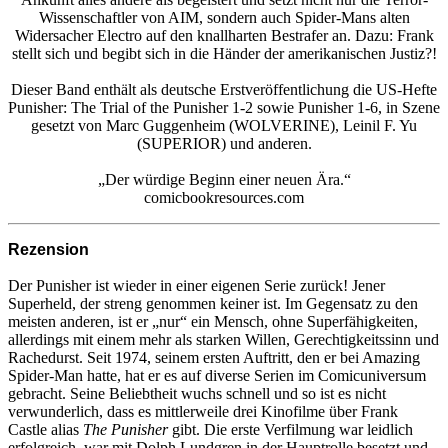
Wissenschaftler von AIM, sondern auch Spider-Mans alten
Widersacher Electro auf den knallharten Bestrafer an. Dazu: Frank
stellt sich und begibt sich in die Händer der amerikanischen Justiz?!
Dieser Band enthält als deutsche Erstveröffentlichung die US-Hefte
Punisher: The Trial of the Punisher 1-2 sowie Punisher 1-6, in Szene
gesetzt von Marc Guggenheim (WOLVERINE), Leinil F. Yu
(SUPERIOR) und anderen.
„Der würdige Beginn einer neuen Ära.“
comicbookresources.com
Rezension
Der Punisher ist wieder in einer eigenen Serie zurück! Jener
Superheld, der streng genommen keiner ist. Im Gegensatz zu den
meisten anderen, ist er „nur“ ein Mensch, ohne Superfähigkeiten,
allerdings mit einem mehr als starken Willen, Gerechtigkeitssinn und
Rachedurst. Seit 1974, seinem ersten Auftritt, den er bei Amazing
Spider-Man hatte, hat er es auf diverse Serien im Comicuniversum
gebracht. Seine Beliebtheit wuchs schnell und so ist es nicht
verwunderlich, dass es mittlerweile drei Kinofilme über Frank
Castle alias
The Punisher
gibt. Die erste Verfilmung war leidlich
erfolgreich, war mit Dolph Lundgren in der Hauptrolle besetzt und