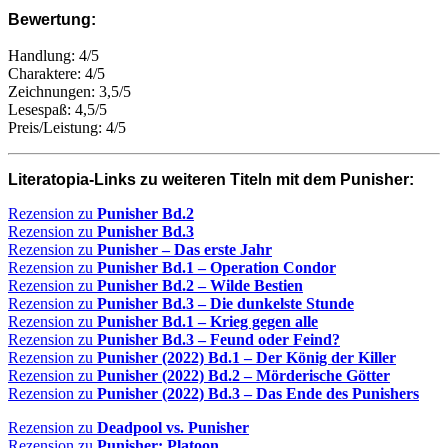
Bewertung:
Handlung: 4/5
Charaktere: 4/5
Zeichnungen: 3,5/5
Lesespaß: 4,5/5
Preis/Leistung: 4/5
Literatopia-Links zu weiteren Titeln mit dem Punisher:
Rezension zu
Punisher Bd.2
Rezension zu
Punisher Bd.3
Rezension zu
Punisher – Das erste Jahr
Rezension zu
Punisher Bd.1 – Operation Condor
Rezension zu
Punisher Bd.2 – Wilde Bestien
Rezension zu
Punisher Bd.3 – Die dunkelste Stunde
Rezension zu
Punisher Bd.1 – Krieg gegen alle
Rezension zu
Punisher Bd.3 – Feund oder Feind?
Rezension zu
Punisher (2022) Bd.1 – Der König der Killer
Rezension zu
Punisher (2022) Bd.2 – Mörderische Götter
Rezension zu
Punisher (2022) Bd.3 – Das Ende des Punishers
Rezension zu
Deadpool vs. Punisher
Rezension zu
Punisher: Platoon