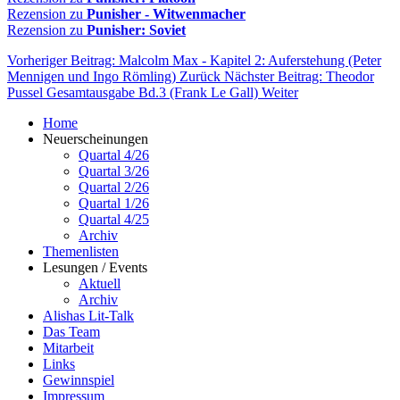
Rezension zu
Punisher - Witwenmacher
Rezension zu
Punisher: Soviet
Vorheriger Beitrag: Malcolm Max - Kapitel 2: Auferstehung (Peter
Mennigen und Ingo Römling)
Zurück
Nächster Beitrag: Theodor
Pussel Gesamtausgabe Bd.3 (Frank Le Gall)
Weiter
Home
Neuerscheinungen
Quartal 4/26
Quartal 3/26
Quartal 2/26
Quartal 1/26
Quartal 4/25
Archiv
Themenlisten
Lesungen / Events
Aktuell
Archiv
Alishas Lit-Talk
Das Team
Mitarbeit
Links
Gewinnspiel
Impressum