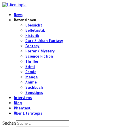
News
Rezensionen
Übersicht
Belletristik
Historik
Dark / Urban Fantasy
Fantasy
Horror / Mystery
Science Fiction
Thriller
Krimi
Comic
Manga
Anime
Sachbuch
Sonstiges
Interviews
Blog
Phantast
Über Literatopia
Suchen