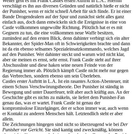
Weiter geht es mit Frank Castles ersten Auftritt in L.A.. Hierhin
verschlägt es ihn aus diversen Gründen und natürlich hieße er nicht
der Punisher, wenn er nicht schnell Arbeit für sich fünde. Er ist einer
Bande Drogendealern auf der Spur und zunächst sieht alles ganz
einfach aus, doch dann entwickeln sich die Ereignisse in eine von
Castle vollkommen ungewollte Richtung. Plötzlich hat er es mit
Gegnern zu tun, die eine vollkommen neue Waffe besitzen,
zumindest auf den ersten Blick, denn dahinter verbirgt sich ein alter
Bekannter, der Spider-Man oft in Schwierigkeiten brachte und dann
ist da ein ebenso seltsames Spezialeinsatzkommando, welches Jagd
auf den Punisher. Wer dahinter steckt und warum wird nicht klar,
aber sie meinen es ernst, sehr ernst. Frank Castle steht auf ihrer
Abschussliste und diese haken seine neuen Feinde von der
Regierung immer ab. Plötzlich kämpft Castle nicht mehr nur gegen
das Verbrechen, sondern ebenso um sein Überleben.
Castles erster Auftritt in L.A. Ist ein rasantes Action-Abenteuer, mit
einem Schuss Verschwörungstheorie. Der Punisher ist ständig in
Bewegung und unter Dauerfeuer, teilt aber auch kräftig aus. An der
Geschichte gibt es nichts zu mäkeln, sie liefert dem Punisher-Fan
genau das, was er wartet. Frank Castle ist genau der
kompromisslose Einzelgänger, der er schon immer war, auch wenn
er Kontakt zu anderen Menschen hält. Letztendlich steht er aber
allein.
Die Zeichnungen hingegen sind nicht so überzeugend wie bei
Der
Punisher vor Gericht
. Sie sind kantig und zweckmäßig, können