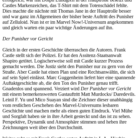
Castles Markenzeichen, das T-Shirt mit dem Totenschädel fehlte.
Dies machte die nächste mit Thomas Jane in der Hauptrolle besser
und war ganz im Allgemeinen der bisher beste Auftritt des Punisher
auf Zelluloid. Nun ist er im Marvel Now!-Universum angekommen
und gleich warten ein paar wichtige Änderungen auf ihn.
Der Punisher vor Gericht
Gleich in der ersten Geschichte überraschen die Autoren. Frank
Castle stellt sich der Polizei. Er hat den Assitenz-Staatsanwalt
Shapiro getötet. Logischerweise soll mit Castle kurzer Prozess
gemacht werden. Die Justiz sieht den Punisher nur zu gern von der
Straße. Aber Castle hat einen Plan und eine Rechtsanwältin, die sich
auf sein Spiel einlässt. Marc Guggenheim liefert hier eine spannende
Auftaktgeschichte ab, die den Ton des Punisher genau trifft.
Gnadenlos und spannend. Verziert wird
Der Punisher vor Gericht
mit einem bemerkenswerten Gastauftritt Matt Murdocks/ Daredevils.
Leinil F. Yu und Mico Suayan sind die Zeichner dieser unabhängig
vom restlichen Geschehen des Marvel-Universums lesbaren
Geschichte und machen mehr als einen guten Eindruck. Viel Mühe
und Sorgfalt haben sie in ihre Arbeit gesteckt und das ist zu sehen.
Perspektive, Dynamik und Atmosphäre stimmen und heben ihre
Zeichnungen weit über den Durchschnitt.