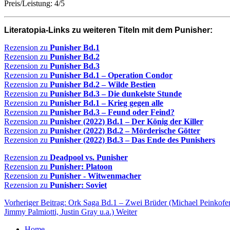
Preis/Leistung: 4/5
Literatopia-Links zu weiteren Titeln mit dem Punisher:
Rezension zu
Punisher Bd.1
Rezension zu
Punisher Bd.2
Rezension zu
Punisher Bd.3
Rezension zu
Punisher Bd.1 – Operation Condor
Rezension zu
Punisher Bd.2 – Wilde Bestien
Rezension zu
Punisher Bd.3 – Die dunkelste Stunde
Rezension zu
Punisher Bd.1 – Krieg gegen alle
Rezension zu
Punisher Bd.3 – Feund oder Feind?
Rezension zu
Punisher (2022) Bd.1 – Der König der Killer
Rezension zu
Punisher (2022) Bd.2 – Mörderische Götter
Rezension zu
Punisher (2022) Bd.3 – Das Ende des Punishers
Rezension zu
Deadpool vs. Punisher
Rezension zu
Punisher: Platoon
Rezension zu
Punisher - Witwenmacher
Rezension zu
Punisher: Soviet
Vorheriger Beitrag: Ork Saga Bd.1 – Zwei Brüder (Michael Peinkofer, 
Jimmy Palmiotti, Justin Gray u.a.)
Weiter
Home