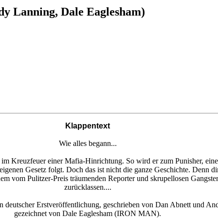
ndy Lanning, Dale Eaglesham)
Klappentext
Wie alles begann...
r im Kreuzfeuer einer Mafia-Hinrichtung. So wird er zum Punisher, ein
igenen Gesetz folgt. Doch das ist nicht die ganze Geschichte. Denn di
 einem vom Pulitzer-Preis träumenden Reporter und skrupellosen Gangst
zurücklassen....
imi in deutscher Erstveröffentlichung, geschrieben von Dan Abne
gezeichnet von Dale Eaglesham (IRON MAN).