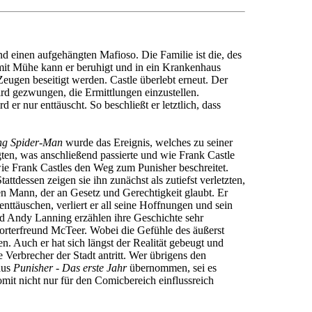
nd einen aufgehängten Mafioso. Die Familie ist die, des
 mit Mühe kann er beruhigt und in ein Krankenhaus
eugen beseitigt werden. Castle überlebt erneut. Der
ird gezwungen, die Ermittlungen einzustellen.
r nur enttäuscht. So beschließt er letztlich, dass
g Spider-Man
wurde das Ereignis, welches zu seiner
ten, was anschließend passierte und wie Frank Castle
ie Frank Castles den Weg zum Punisher beschreitet.
tdessen zeigen sie ihn zunächst als zutiefst verletzten,
nen Mann, der an Gesetz und Gerechtigkeit glaubt. Er
nttäuschen, verliert er all seine Hoffnungen und sein
und Andy Lanning erzählen ihre Geschichte sehr
orterfreund McTeer. Wobei die Gefühle des äußerst
. Auch er hat sich längst der Realität gebeugt und
 Verbrecher der Stadt antritt. Wer übrigens den
aus
Punisher - Das erste Jahr
übernommen, sei es
mit nicht nur für den Comicbereich einflussreich