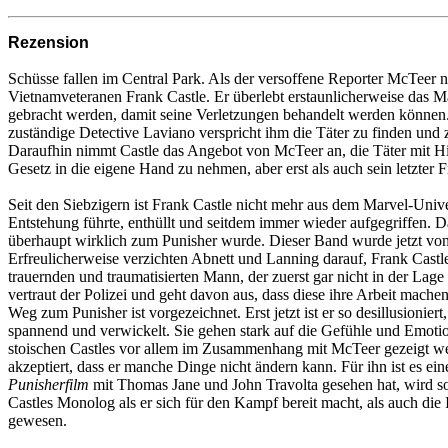
Rezension
Schüsse fallen im Central Park. Als der versoffene Reporter McTeer na
Vietnamveteranen Frank Castle. Er überlebt erstaunlicherweise das M
gebracht werden, damit seine Verletzungen behandelt werden können. S
zuständige Detective Laviano verspricht ihm die Täter zu finden und 
Daraufhin nimmt Castle das Angebot von McTeer an, die Täter mit Hilfe
Gesetz in die eigene Hand zu nehmen, aber erst als auch sein letzter F
Seit den Siebzigern ist Frank Castle nicht mehr aus dem Marvel-Univ
Entstehung führte, enthüllt und seitdem immer wieder aufgegriffen. 
überhaupt wirklich zum Punisher wurde. Dieser Band wurde jetzt von
Erfreulicherweise verzichten Abnett und Lanning darauf, Frank Castle 
trauernden und traumatisierten Mann, der zuerst gar nicht in der Lage
vertraut der Polizei und geht davon aus, dass diese ihre Arbeit mache
Weg zum Punisher ist vorgezeichnet. Erst jetzt ist er so desillusion
spannend und verwickelt. Sie gehen stark auf die Gefühle und Emoti
stoischen Castles vor allem im Zusammenhang mit McTeer gezeigt werd
akzeptiert, dass er manche Dinge nicht ändern kann. Für ihn ist es ei
Punisherfilm
mit Thomas Jane und John Travolta gesehen hat, wird s
Castles Monolog als er sich für den Kampf bereit macht, als auch die
gewesen.