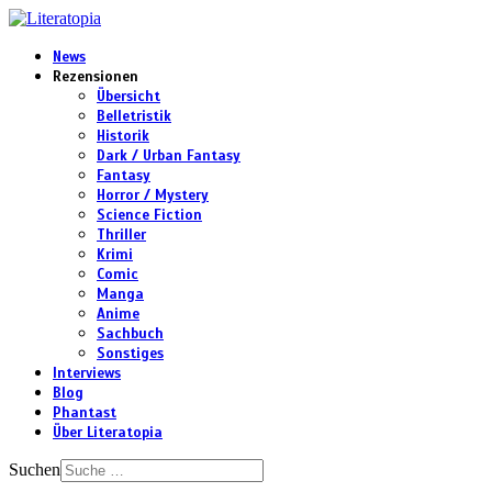
News
Rezensionen
Übersicht
Belletristik
Historik
Dark / Urban Fantasy
Fantasy
Horror / Mystery
Science Fiction
Thriller
Krimi
Comic
Manga
Anime
Sachbuch
Sonstiges
Interviews
Blog
Phantast
Über Literatopia
Suchen