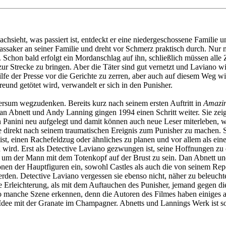
chsieht, was passiert ist, entdeckt er eine niedergeschossene Familie u
assaker an seiner Familie und dreht vor Schmerz praktisch durch. Nur
chon bald erfolgt ein Mordanschlag auf ihn, schließlich müssen alle Z
zur Strecke zu bringen. Aber die Täter sind gut vernetzt und Laviano w
 der Presse vor die Gerichte zu zerren, aber auch auf diesem Weg wird e
reund getötet wird, verwandelt er sich in den Punisher.
ersum wegzudenken. Bereits kurz nach seinem ersten Auftritt in
Amazin
Dan Abnett und Andy Lanning gingen 1994 einen Schritt weiter. Sie zeig
 Panini neu aufgelegt und damit können auch neue Leser miterleben, w
direkt nach seinem traumatischen Ereignis zum Punisher zu machen. Stat
 ist, einen Rachefeldzug oder ähnliches zu planen und vor allem als ei
n wird. Erst als Detective Laviano gezwungen ist, seine Hoffnungen zu e
iert, um der Mann mit dem Totenkopf auf der Brust zu sein. Dan Abnett 
onen der Hauptfiguren ein, sowohl Castles als auch die von seinem Rep
en. Detective Laviano vergessen sie ebenso nicht, näher zu beleuchten
ne Erleichterung, als mit dem Auftauchen des Punisher, jemand gegen die
o manche Szene erkennen, denn die Autoren des Filmes haben einiges 
 Idee mit der Granate im Champagner. Abnetts und Lannings Werk ist so