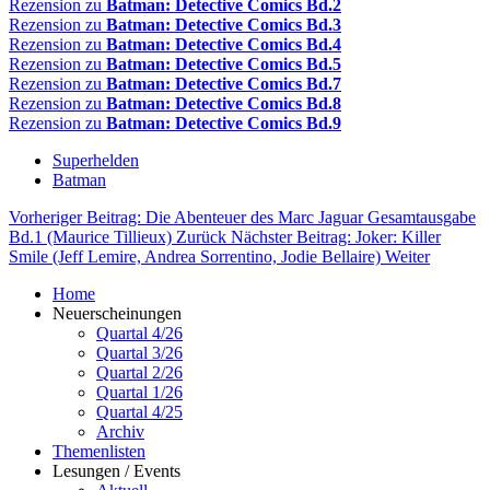
Rezension zu
Batman: Detective Comics Bd.2
Rezension zu
Batman: Detective Comics Bd.3
Rezension zu
Batman: Detective Comics Bd.4
Rezension zu
Batman: Detective Comics Bd.5
Rezension zu
Batman: Detective Comics Bd.7
Rezension zu
Batman: Detective Comics Bd.8
Rezension zu
Batman: Detective Comics Bd.9
Superhelden
Batman
Vorheriger Beitrag: Die Abenteuer des Marc Jaguar Gesamtausgabe
Bd.1 (Maurice Tillieux)
Zurück
Nächster Beitrag: Joker: Killer
Smile (Jeff Lemire, Andrea Sorrentino, Jodie Bellaire)
Weiter
Home
Neuerscheinungen
Quartal 4/26
Quartal 3/26
Quartal 2/26
Quartal 1/26
Quartal 4/25
Archiv
Themenlisten
Lesungen / Events