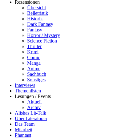
Rezensionen
Übersicht
Belletristik
Historik
Dark Fantasy
Fantasy
Horror / Mystery
Science Fiction
Thriller
Krimi
Comic
Manga
Anime
Sachbuch
Sonstiges
Interviews
Themenlisten
Lesungen / Events
Aktuell
Archiv
Alishas Lit-Talk
Über Literatopia
Das Team
Mitarbeit
Phantast