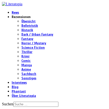
News
Rezensionen
Übersicht
Belletristik
Historik
Dark / Urban Fantasy
Fantasy
Horror / Mystery
Science Fiction
Thriller
Krimi
Comic
Manga
Anime
Sachbuch
Sonstiges
Interviews
Blog
Phantast
Über Literatopia
Suchen