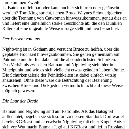
ihm kommen Zweifel.
Ist Batman unfehlbar oder kann auch er sich irren oder getäuscht
werden? Tom King spricht, neben Bruce Waynes Schwierigkeiten
über die Trennung von Catwoman hinwegzukommen, genau dies an
und liefert eine unheimlich starke Geschichte ab, die den Dunklen
Ritter auf eine ungeahnte Weise infrage stellt und neu betrachtet.
Der Bessere von uns
Nightwing ist in Gotham und versucht Bruce zu helfen, über die
geplatzte Hochzeit hinwegzukommen. Sie gehen gemeinsam auf
Patrouille und treffen dabei auf die absonderlichsten Schurken.
Das Verhältnis zwischen Batman und Nightwing steht hier im
Mittelpunkt und wie es sich vielleicht etwas geändert haben könnte.
Die Schurkengalerie der Peinlichkeiten ist dabei einfach witzig
anzusehen. Ohne diese wäre die Betrachtung der Beziehung
zwischen Bruce und Dick jedoch vermutlich nicht auf diese Weise
möglich gewesen.
Die Spur der Bestie
Batman und Nightwing sind auf Patrouille. Als das Batsignal
aufleuchtet, begeben sie sich sofort zu dessen Standort. Dort wartet
bereits KGBeast und er erwischt Nightwing mit einer Kugel. Außer
sich vor Wut macht Batman Jagd auf KGBeast und tief in Russland