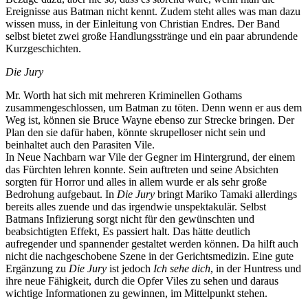
Ereignisse aus Batman nicht kennt. Zudem steht alles was man dazu
wissen muss, in der Einleitung von Christian Endres. Der Band
selbst bietet zwei große Handlungsstränge und ein paar abrundende
Kurzgeschichten.
Die Jury
Mr. Worth hat sich mit mehreren Kriminellen Gothams
zusammengeschlossen, um Batman zu töten. Denn wenn er aus dem
Weg ist, können sie Bruce Wayne ebenso zur Strecke bringen. Der
Plan den sie dafür haben, könnte skrupelloser nicht sein und
beinhaltet auch den Parasiten Vile.
In Neue Nachbarn war Vile der Gegner im Hintergrund, der einem
das Fürchten lehren konnte. Sein auftreten und seine Absichten
sorgten für Horror und alles in allem wurde er als sehr große
Bedrohung aufgebaut. In
Die Jury
bringt Mariko Tamaki allerdings
bereits alles zuende und das irgendwie unspektakulär. Selbst
Batmans Infizierung sorgt nicht für den gewünschten und
beabsichtigten Effekt, Es passiert halt. Das hätte deutlich
aufregender und spannender gestaltet werden können. Da hilft auch
nicht die nachgeschobene Szene in der Gerichtsmedizin. Eine gute
Ergänzung zu
Die Jury
ist jedoch
Ich sehe dich
, in der Huntress und
ihre neue Fähigkeit, durch die Opfer Viles zu sehen und daraus
wichtige Informationen zu gewinnen, im Mittelpunkt stehen.