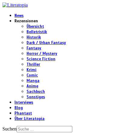
News
Rezensionen
Übersicht
Belletristik
Historik
Dark / Urban Fantasy
Fantasy
Horror / Mystery
Science Fiction
Thriller
Krimi
Comic
Manga
Anime
Sachbuch
Sonstiges
Interviews
Blog
Phantast
Über Literatopia
Suchen