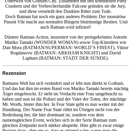
Unterwelt von Gotham City. Zusammen mit den kriminellen Party
Crashern und der Verbrecherfamilie Falcone gründen sie die Jury,
und diese verurteilt den Dunklen Ritter zum Tode.
Doch Batman hat noch ein ganz anderes Problem: Der monströse
Parasit Vile macht aus normalen Bürgern blutrünstige Bestien. Und
auch Batman wird infiziert!
Düstere Batman-Action, inszeniert von der preisgekrönten Autorin
Mariko Tamaki (WONDER WOMAN) sowie Top-Künstlern wie
Dan Mora (BATMAN/SUPERMAN: WORLD´S FINEST), Viktor
Bogdanovic (BATMAN: ARKHAM KNIGHT) und David
Lapham (BATMAN: STADT DER SÜNDE).
Rezension
Batmans Welt hat sich verändert und er lebt nun direkt in Gotham.
Und das hat ihm im ersten Band von Mariko Tamaki bereits mächtig
Ärger eingebrockt. Er steht im Verdacht eine Frau umgebracht zu
haben und nun ist die Polizei und der Vater der Toten, der mächtige
Mr. Worth, hinter ihm her. In Fear State geht es nun weiter mit der
Handlung. Der Name Fear State rührt im Übrigen nicht von der
Bedrohung her, die hier dominant ist, sondern von dem
namensgleichen Event, welches sich in der Serie Batman zum
gleichen Zeitpunkt noch stärker abspielte. Hier gibt es zwar einige
Bezüge dazu, aber nie so, dass es störend wäre, wenn man die