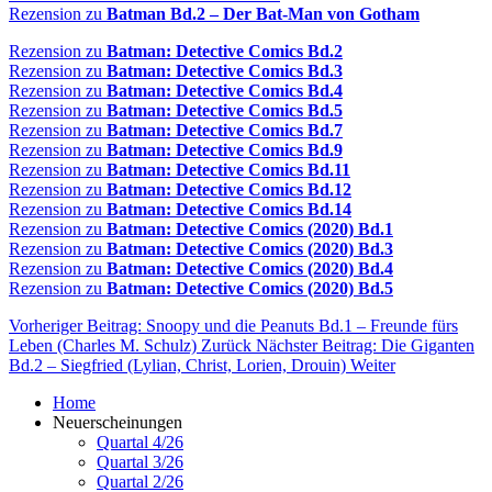
Rezension zu
Batman Bd.2 – Der Bat-Man von Gotham
Rezension zu
Batman: Detective Comics Bd.2
Rezension zu
Batman: Detective Comics Bd.3
Rezension zu
Batman: Detective Comics Bd.4
Rezension zu
Batman: Detective Comics Bd.5
Rezension zu
Batman: Detective Comics Bd.7
Rezension zu
Batman: Detective Comics Bd.9
Rezension zu
Batman: Detective Comics Bd.11
Rezension zu
Batman: Detective Comics Bd.12
Rezension zu
Batman: Detective Comics Bd.14
Rezension zu
Batman: Detective Comics (2020) Bd.1
Rezension zu
Batman: Detective Comics (2020) Bd.3
Rezension zu
Batman: Detective Comics (2020) Bd.4
Rezension zu
Batman: Detective Comics (2020) Bd.5
Vorheriger Beitrag: Snoopy und die Peanuts Bd.1 – Freunde fürs
Leben (Charles M. Schulz)
Zurück
Nächster Beitrag: Die Giganten
Bd.2 – Siegfried (Lylian, Christ, Lorien, Drouin)
Weiter
Home
Neuerscheinungen
Quartal 4/26
Quartal 3/26
Quartal 2/26