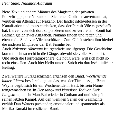
Fear State: Nakanos Albtraum
Nero Xix und andere Männer des Magistrat, der privaten
Polizeitruppe, der Nakano die Sicherheit Gothams anvertraut hat,
verüben ein Attentat auf Nakano. Der landet infolgedessen in der
Kanalisation und muss entdecken, dass der Parasit Vile es geschafft
hat, Larven von sich dort zu platzieren und zu verbreiten. Somit hat
Batman gleich zwei Aufgaben, Nakano finden und retten und
ebenso die Stadt vor Vile beschützen. Zum Glück stehen ihm hierbei
die anderen Mitglieder der Bat-Familie bei.
Auch
Nakanos Albtraum
ist irgendwie unaufgeregt. Die Geschichte
kommt nicht so recht in die Gänge, obwohl sie voller Action ist.
Und auch die Horroratmosphäre, die nötig wäre, will sich nicht so
recht einstellen. Auch hier bleibt unterm Strich ein durchschnittlicher
Beitrag.
Zwei weitere Kurzgeschichten ergänzen den Band.
Wochenende
hinter Gittern
beschreibt genau das, was der Titel aussagt. Bruce
Wayne begibt sich für ein Wochenende in Haft, bis sein Name
reingewaschen ist. In
Der sang- und klanglose Tod von Kirk
Langstrom
, taucht Man-Bat wieder in Gotham auf und kämpft
seinen letzten Kampf. Auf den wenigen Seiten der Geschichte
erzählt Dan Watters packender, emotionaler und spannender als
Mariko Tamaki im restlichen Band.