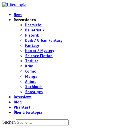
News
Rezensionen
Übersicht
Belletristik
Historik
Dark / Urban Fantasy
Fantasy
Horror / Mystery
Science Fiction
Thriller
Krimi
Comic
Manga
Anime
Sachbuch
Sonstiges
Interviews
Blog
Phantast
Über Literatopia
Suchen