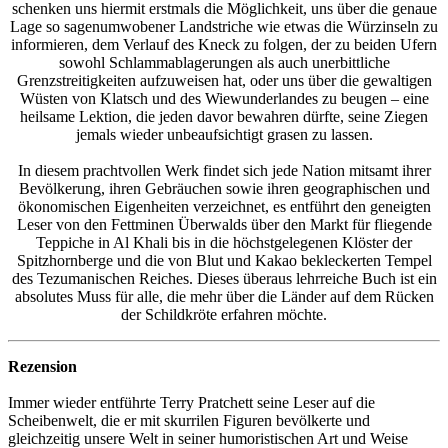
schenken uns hiermit erstmals die Möglichkeit, uns über die genaue
Lage so sagenumwobener Landstriche wie etwas die Würzinseln zu
informieren, dem Verlauf des Kneck zu folgen, der zu beiden Ufern
sowohl Schlammablagerungen als auch unerbittliche
Grenzstreitigkeiten aufzuweisen hat, oder uns über die gewaltigen
Wüsten von Klatsch und des Wiewunderlandes zu beugen – eine
heilsame Lektion, die jeden davor bewahren dürfte, seine Ziegen
jemals wieder unbeaufsichtigt grasen zu lassen.
In diesem prachtvollen Werk findet sich jede Nation mitsamt ihrer
Bevölkerung, ihren Gebräuchen sowie ihren geographischen und
ökonomischen Eigenheiten verzeichnet, es entführt den geneigten
Leser von den Fettminen Überwalds über den Markt für fliegende
Teppiche in Al Khali bis in die höchstgelegenen Klöster der
Spitzhornberge und die von Blut und Kakao bekleckerten Tempel
des Tezumanischen Reiches. Dieses überaus lehrreiche Buch ist ein
absolutes Muss für alle, die mehr über die Länder auf dem Rücken
der Schildkröte erfahren möchte.
Rezension
Immer wieder entführte Terry Pratchett seine Leser auf die
Scheibenwelt, die er mit skurrilen Figuren bevölkerte und
gleichzeitig unsere Welt in seiner humoristischen Art und Weise