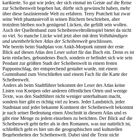
karikierte. So gut wie jeder, der sich einmal im Geiste auf die Reise
zur Scheibenwelt begeben hat, dürfte sich gewünscht haben, mehr
über diese faszinierende Welt zu erfahren. Terry Pratchett hat zwar
seine Welt phantasievoll in seinen Büchern beschrieben, aber
trotzdem bleiben noch genügend Lücken, die gefüllt sein wollen.
Auch der Quellenband zum Scheibenweltrollenspiel bietet da nicht
so viel. So manche Lücke wird jetzt aber mit dem
Vollsthändigen
und unentbehrlichen Atlas der Scheibenwelt
geschlossen.
Wie bereits beim Stadtplan von Ankh-Morpork nimmt der erste
Blick auf diesen Atlas den Leser sofort für das Buch ein. Denn es ist
kein einfaches, gebundenes Buch, sondern er befindet sich wie sein
Pendant zur größten Stadt der Scheibenwelt in einem festen
Pappumschlag, der entsprechend gestaltet wurde, mit einem
Gummiband zum Verschließen und einem Fach für die Karte der
Scheibenwelt.
Anders als beim Stadtführer bekommt der Leser des Atlas keine
Listen von Kneipen oder anderen öffentlichen Orten und wenige
Texte, was den Stadtführer nicht weniger unterhaltsam macht,
sondern hier gibt es richtig viel zu lesen. Jeder Landstrich, jeder
Stadtstaat und jeder bekannte Kontinent der Scheibenwelt bekommt
je nach seiner Bedeutung einen Abschnitt in diesem Atlas und es
gibt eine Menge zu jedem einzelnen zu berichten. Der Blick auf die
Scheibenwelt geht tiefer als in den Romanen, was nur natürlich ist,
schließlich geht es hier um die geographischen und kulturellen
Begebenheiten der Scheibenwelt. Dabei sind die Texte nicht