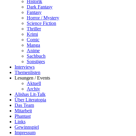
Historik
Dark Fantasy
Fantasy
Horror / Mystery
Science Fiction
Thriller
Krimi
Comic
Manga
Anime
Sachbuch
Sonstiges
Interviews
Themenlisten
Lesungen / Events
Aktuell
Archiv
Alishas Lit-Talk
Über Literatopia
Das Team
Mitarbeit
Phantast
Links
Gewinnspiel
Impressum