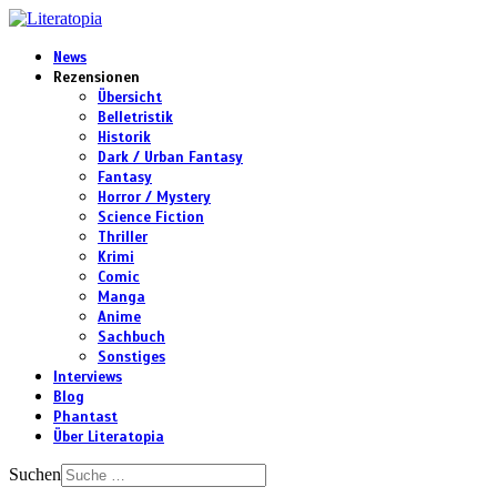
News
Rezensionen
Übersicht
Belletristik
Historik
Dark / Urban Fantasy
Fantasy
Horror / Mystery
Science Fiction
Thriller
Krimi
Comic
Manga
Anime
Sachbuch
Sonstiges
Interviews
Blog
Phantast
Über Literatopia
Suchen