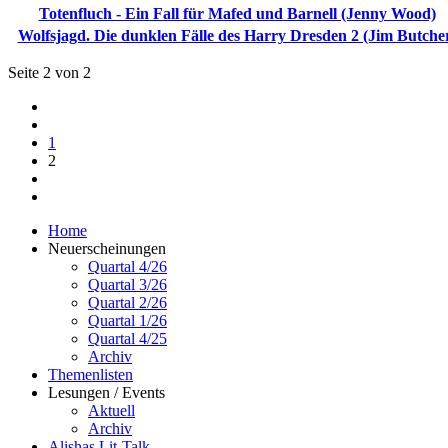
Totenfluch - Ein Fall für Mafed und Barnell (Jenny Wood)
Wolfsjagd. Die dunklen Fälle des Harry Dresden 2 (Jim Butche
Seite 2 von 2
1
2
Home
Neuerscheinungen
Quartal 4/26
Quartal 3/26
Quartal 2/26
Quartal 1/26
Quartal 4/25
Archiv
Themenlisten
Lesungen / Events
Aktuell
Archiv
Alishas Lit-Talk