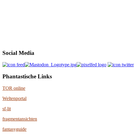
Social Media
Phantastische Links
TOR online
Weltenportal
sf-lit
fragmentansichten
fantasyguide