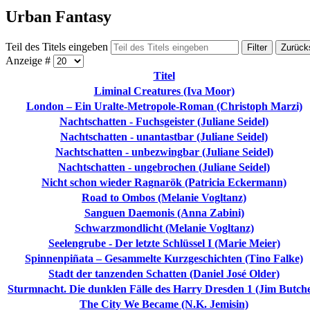
Urban Fantasy
Teil des Titels eingeben
Filter
Zurück
Anzeige #
Titel
Liminal Creatures (Iva Moor)
London – Ein Uralte-Metropole-Roman (Christoph Marzi)
Nachtschatten - Fuchsgeister (Juliane Seidel)
Nachtschatten - unantastbar (Juliane Seidel)
Nachtschatten - unbezwingbar (Juliane Seidel)
Nachtschatten - ungebrochen (Juliane Seidel)
Nicht schon wieder Ragnarök (Patricia Eckermann)
Road to Ombos (Melanie Vogltanz)
Sanguen Daemonis (Anna Zabini)
Schwarzmondlicht (Melanie Vogltanz)
Seelengrube - Der letzte Schlüssel I (Marie Meier)
Spinnenpiñata – Gesammelte Kurzgeschichten (Tino Falke)
Stadt der tanzenden Schatten (Daniel José Older)
Sturmnacht. Die dunklen Fälle des Harry Dresden 1 (Jim Butch
The City We Became (N.K. Jemisin)