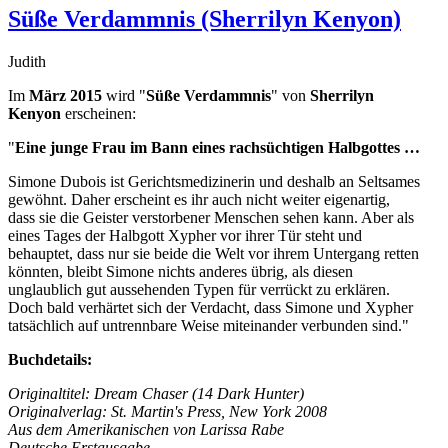
Süße Verdammnis (Sherrilyn Kenyon)
Judith
Im
März 2015
wird "
Süße Verdammnis
" von
Sherrilyn
Kenyon
erscheinen:
"
Eine junge Frau im Bann eines rachsüchtigen Halbgottes …
Simone Dubois ist Gerichtsmedizinerin und deshalb an Seltsames
gewöhnt. Daher erscheint es ihr auch nicht weiter eigenartig,
dass sie die Geister verstorbener Menschen sehen kann. Aber als
eines Tages der Halbgott Xypher vor ihrer Tür steht und
behauptet, dass nur sie beide die Welt vor ihrem Untergang retten
könnten, bleibt Simone nichts anderes übrig, als diesen
unglaublich gut aussehenden Typen für verrückt zu erklären.
Doch bald verhärtet sich der Verdacht, dass Simone und Xypher
tatsächlich auf untrennbare Weise miteinander verbunden sind."
Buchdetails:
Originaltitel: Dream Chaser (14 Dark Hunter)
Originalverlag: St. Martin's Press, New York 2008
Aus dem Amerikanischen von Larissa Rabe
Deutsche Erstausgabe