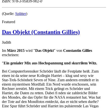
ISBN: 978-3-95839-902-0
(Quelle:
Splitter
)
Featured
Das Objekt (Constantin Gillies)
Judith
Im
März 2015
wird "
Das Objekt
" von
Constantin Gillies
erscheinen:
"
Ein genialer Mix aus Hochspannung und skurrilem Witz.
Bei Computerforensiker Schröder läuft die Festplatte heiß. Zum
einen ist da seine neue Kollegin Harriet – klug und sexy wie
Star-Trek-Schönheit Seven of Nine. Zum anderen ermittelt er in
einem mysteriösen Mordfall: Ein Nerd wurde erschossen, sein
Rechner zerstört. Mit einem Trick gelingt es Schröder und
Harriet, die Daten zu retten. Dabei fi nden sie zahlreiche Bilder
des Mondes, die das Opfer für die NASA restauriert hat. Was hat
der Tote auf den Mondfotos entdeckt, das er nicht sehen durfte?
Eine Spur führt Schröder und Harriet ins pulsierende Las Vegas