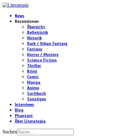
News
Rezensionen
Übersicht
Belletristik
Historik
Dark / Urban Fantasy
Fantasy
Horror / Mystery
Science Fiction
Thriller
Krimi
Comic
Manga
Anime
Sachbuch
Sonstiges
Interviews
Blog
Phantast
Über Literatopia
Suchen