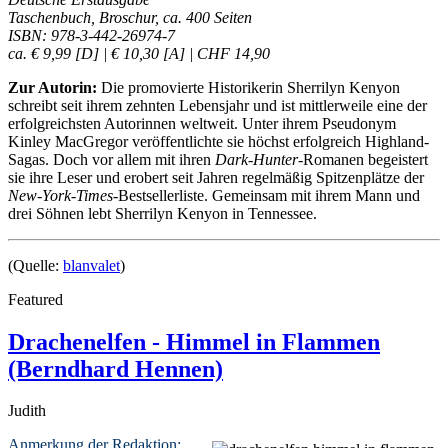
Taschenbuch, Broschur, ca. 400 Seiten
ISBN: 978-3-442-26974-7
ca. € 9,99 [D] | € 10,30 [A] | CHF 14,90
Zur Autorin:
Die promovierte Historikerin Sherrilyn Kenyon
schreibt seit ihrem zehnten Lebensjahr und ist mittlerweile eine der
erfolgreichsten Autorinnen weltweit. Unter ihrem Pseudonym
Kinley MacGregor veröffentlichte sie höchst erfolgreich Highland-
Sagas. Doch vor allem mit ihren
Dark-Hunter
-Romanen begeistert
sie ihre Leser und erobert seit Jahren regelmäßig Spitzenplätze der
New-York-Times
-Bestsellerliste. Gemeinsam mit ihrem Mann und
drei Söhnen lebt Sherrilyn Kenyon in Tennessee.
(Quelle:
blanvalet
)
Featured
Drachenelfen - Himmel in Flammen
(Berndhard Hennen)
Judith
Anmerkung der Redaktion: