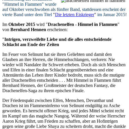
"Himmel in Flammen" wurde
auf Oktober verschwoben als fünfter Band, stattdessen erscheint der
vierte Band unter dem Titel
"
Die letzten Eiskrieger
"
im Januar 2015!
Im
Oktober 2015
wird "
Drachenelfen - Himmel in Flammen
"
von
Bernhard Hennen
erscheinen:
"
Intrigen, verzweifelte Liebe und die alles entscheidende
Schlacht am Ende der Zeiten
Im Feuer von Selinunt hat sie ihren Geliebten und damit den
Glauben an ihre Herren, die Himmelsschlangen, verloren: Nie
wieder will Nandalee ihr Schwert erheben. Doch als sich Menschen
und Elfen in einer finalen Schlacht gegenüberstehen und eine
Attentäterin das Leben ihrer Kinder bedroht, muss sich die mutigste
aller Drachenelfen entscheiden . . . Mit Himmel in Flammen führt
Bernhard Hennen, der Großmeister der deutschen Fantasy, die
Drachenelfen-Saga zu ihrem epischen Finale.
Der Friedenspakt zwischen Elfen, Menschen, Devanthar und
Drachen ist im Flammeninferno von Selinunt endgültig zu Asche
geworden. Es herrscht offener Krieg, und jedes Mittel scheint recht
im Kampf um das magische Nangog. Während der weise Herrscher
Aaron Krieg führt, um Frieden zu schaffen, aber an Hofintrigen
gegen seine große Liebe Shaya zu scheitern droht, macht die dunkle