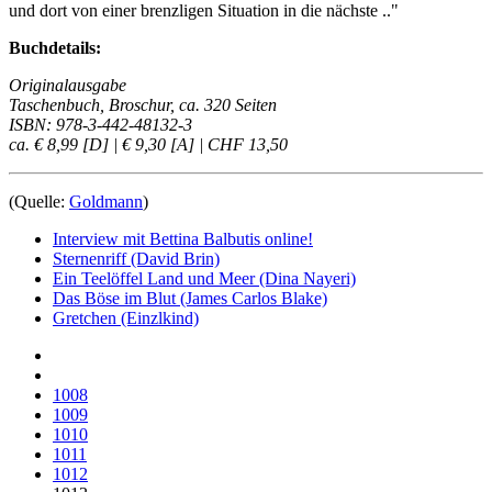
und dort von einer brenzligen Situation in die nächste .."
Buchdetails:
Originalausgabe
Taschenbuch, Broschur, ca. 320 Seiten
ISBN: 978-3-442-48132-3
ca. € 8,99 [D] | € 9,30 [A] | CHF 13,50
(Quelle:
Goldmann
)
Interview mit Bettina Balbutis online!
Sternenriff (David Brin)
Ein Teelöffel Land und Meer (Dina Nayeri)
Das Böse im Blut (James Carlos Blake)
Gretchen (Einzlkind)
1008
1009
1010
1011
1012