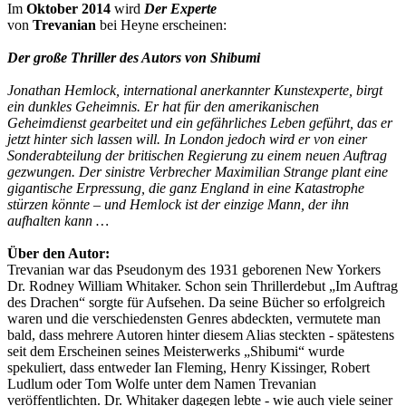
Im
Oktober 2014
wird
Der Experte
von
Trevanian
bei Heyne erscheinen:
Der große Thriller des Autors von Shibumi
Jonathan Hemlock, international anerkannter Kunstexperte, birgt
ein dunkles Geheimnis. Er hat für den amerikanischen
Geheimdienst gearbeitet und ein gefährliches Leben geführt, das er
jetzt hinter sich lassen will. In London jedoch wird er von einer
Sonderabteilung der britischen Regierung zu einem neuen Auftrag
gezwungen. Der sinistre Verbrecher Maximilian Strange plant eine
gigantische Erpressung, die ganz England in eine Katastrophe
stürzen könnte – und Hemlock ist der einzige Mann, der ihn
aufhalten kann …
Über den Autor:
Trevanian war das Pseudonym des 1931 geborenen New Yorkers
Dr. Rodney William Whitaker. Schon sein Thrillerdebut „Im Auftrag
des Drachen“ sorgte für Aufsehen. Da seine Bücher so erfolgreich
waren und die verschiedensten Genres abdeckten, vermutete man
bald, dass mehrere Autoren hinter diesem Alias steckten - spätestens
seit dem Erscheinen seines Meisterwerks „Shibumi“ wurde
spekuliert, dass entweder Ian Fleming, Henry Kissinger, Robert
Ludlum oder Tom Wolfe unter dem Namen Trevanian
veröffentlichten. Dr. Whitaker dagegen lebte - wie auch viele seiner