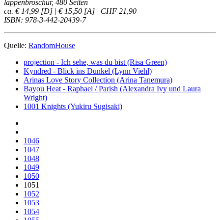
lappenbroschur, 480 Seiten
ca. € 14,99 [D] | € 15,50 [A] | CHF 21,90
ISBN: 978-3-442-20439-7
Quelle:
RandomHouse
projection - Ich sehe, was du bist (Risa Green)
Kyndred - Blick ins Dunkel (Lynn Viehl)
Arinas Love Story Collection (Arina Tanemura)
Bayou Heat - Raphael / Parish (Alexandra Ivy und Laura
Wright)
1001 Knights (Yukiru Sugisaki)
1046
1047
1048
1049
1050
1051
1052
1053
1054