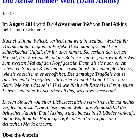
Die Achse meiner Welt (Dani Atkins)
Jessica
Im
August 2014
wird
Die Achse meiner Welt
von
Dani Atkins
bei Knaur erscheinen:
Rachel ist jung, beliebt, verliebt und wird in wenigen Wochen ihr
Traumstudium beginnen. Perfekt. Doch dann geschieht ein
schrecklicher Unfall, der ihr alles nimmt. Sie verliert den besten
Freund, ihre Zuversicht und die Balance. Jahre später wird ihre Welt
zum zweiten Mal auf den Kopf gestellt. Denn als sie nach einem
schweren Sturz im Krankenhaus erwacht, ist ihr Leben plötzlich so,
wie sie es sich immer erhofft hat. Die damalige Tragödie hat es
anscheinend nie gegeben. Ihr bester Freund lebt und ist an ihrer
Seite. Wie kann das sein? Und wie fühlt sich Rachel in ihrem neuen
Leben – mit dem Wissen über all das, was zuvor geschah?
Lassen Sie sich von einer Liebesgeschichte verwirren, die mit nichts
vergleichbar ist. "Die Achse meiner Welt", das Romandebüt der
britischen Autorin Dani Atkins, wurde bereits in 13 Länder verkauft,
hat in England für Furore gesorgt und wird ab August den
deutschen Markt erobern.
Über die Autorin: