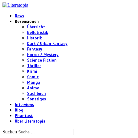
News
Rezensionen
Übersicht
Belletristik
Historik
Dark / Urban Fantasy
Fantasy
Horror / Mystery
Science Fiction
Thriller
Krimi
Comic
Manga
Anime
Sachbuch
Sonstiges
Interviews
Blog
Phantast
Über Literatopia
Suchen