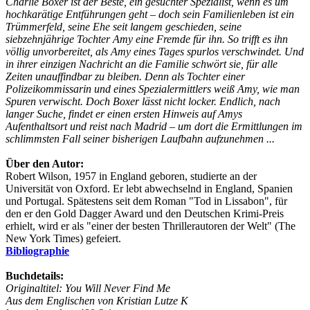
Charlie Boxer ist der Beste, ein gesuchter Spezialist, wenn es um
hochkarätige Entführungen geht – doch sein Familienleben ist ein
Trümmerfeld, seine Ehe seit langem geschieden, seine
siebzehnjährige Tochter Amy eine Fremde für ihn. So trifft es ihn
völlig unvorbereitet, als Amy eines Tages spurlos verschwindet. Und
in ihrer einzigen Nachricht an die Familie schwört sie, für alle
Zeiten unauffindbar zu bleiben. Denn als Tochter einer
Polizeikommissarin und eines Spezialermittlers weiß Amy, wie man
Spuren verwischt. Doch Boxer lässt nicht locker. Endlich, nach
langer Suche, findet er einen ersten Hinweis auf Amys
Aufenthaltsort und reist nach Madrid – um dort die Ermittlungen im
schlimmsten Fall seiner bisherigen Laufbahn aufzunehmen ...
Über den Autor:
Robert Wilson, 1957 in England geboren, studierte an der
Universität von Oxford. Er lebt abwechselnd in England, Spanien
und Portugal. Spätestens seit dem Roman "Tod in Lissabon", für
den er den Gold Dagger Award und den Deutschen Krimi-Preis
erhielt, wird er als "einer der besten Thrillerautoren der Welt" (The
New York Times) gefeiert.
Bibliographie
Buchdetails:
Originaltitel: You Will Never Find Me
Aus dem Englischen von Kristian Lutze K