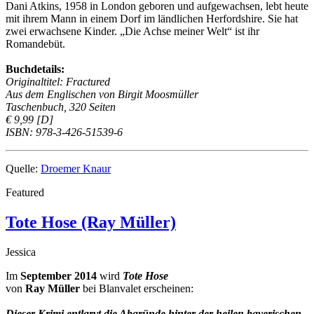
Dani Atkins, 1958 in London geboren und aufgewachsen, lebt heute
mit ihrem Mann in einem Dorf im ländlichen Herfordshire. Sie hat
zwei erwachsene Kinder. „Die Achse meiner Welt“ ist ihr
Romandebüt.
Buchdetails:
Originaltitel: Fractured
Aus dem Englischen von Birgit Moosmüller
Taschenbuch, 320 Seiten
€ 9,99 [D]
ISBN: 978-3-426-51539-6
Quelle:
Droemer Knaur
Featured
Tote Hose (Ray Müller)
Jessica
Im
September 2014
wird
Tote Hose
von
Ray Müller
bei Blanvalet erscheinen:
Dieser Krimi entlarvt die Abgründe hinter der heilen bayerischen