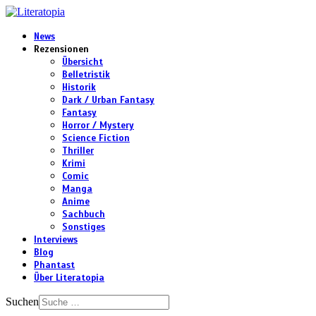
News
Rezensionen
Übersicht
Belletristik
Historik
Dark / Urban Fantasy
Fantasy
Horror / Mystery
Science Fiction
Thriller
Krimi
Comic
Manga
Anime
Sachbuch
Sonstiges
Interviews
Blog
Phantast
Über Literatopia
Suchen