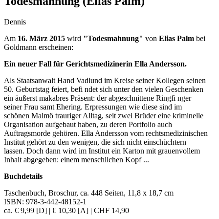
Todesmahnung (Elias Palm)
Dennis
Am
16. März 2015
wird
"Todesmahnung"
von
Elias Palm
bei
Goldmann erscheinen:
Ein neuer Fall für Gerichtsmedizinerin Ella Andersson.
Als Staatsanwalt Hand Vadlund im Kreise seiner Kollegen seinen
50. Geburtstag feiert, befi ndet sich unter den vielen Geschenken
ein äußerst makabres Präsent: der abgeschnittene Ringfi nger
seiner Frau samt Ehering. Erpressungen wie diese sind im
schönen Malmö trauriger Alltag, seit zwei Brüder eine kriminelle
Organisation aufgebaut haben, zu deren Portfolio auch
Auftragsmorde gehören. Ella Andersson vom rechtsmedizinischen
Institut gehört zu den wenigen, die sich nicht einschüchtern
lassen. Doch dann wird im Institut ein Karton mit grauenvollem
Inhalt abgegeben: einem menschlichen Kopf ...
Buchdetails
Taschenbuch, Broschur,
ca. 448 Seiten
,
11,8 x 18,7 cm
ISBN:
978-3-442-48152-1
ca.
€ 9,99 [D]
|
€ 10,30 [A]
|
CHF 14,90