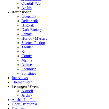
Quartal 4/25
Archiv
Rezensionen
Übersicht
Belletristik
Historik
Dark Fantasy
Fantasy
Horror / Mystery
Science Fiction
Thriller
Krimi
Comic
Manga
Anime
Sachbuch
Sonstiges
Interviews
Themenlisten
Lesungen / Events
Aktuell
Archiv
Alishas Lit-Talk
Über Literatopia
Das Team