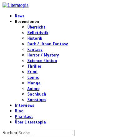
News
Rezensionen
Übersicht
Belletristik
Historik
Dark / Urban Fantasy
Fantasy
Horror / Mystery
Science Fiction
Thriller
Krimi
Comic
Manga
Anime
Sachbuch
Sonstiges
Interviews
Blog
Phantast
Über Literatopia
Suchen