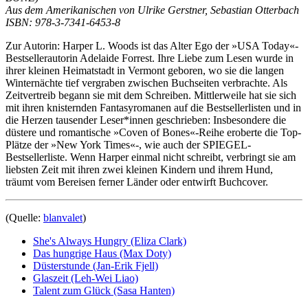
Aus dem Amerikanischen von Ulrike Gerstner, Sebastian Otterbach
ISBN: 978-3-7341-6453-8
Zur Autorin: Harper L. Woods ist das Alter Ego der »USA Today«-
Bestsellerautorin Adelaide Forrest. Ihre Liebe zum Lesen wurde in
ihrer kleinen Heimatstadt in Vermont geboren, wo sie die langen
Winternächte tief vergraben zwischen Buchseiten verbrachte. Als
Zeitvertreib begann sie mit dem Schreiben. Mittlerweile hat sie sich
mit ihren knisternden Fantasyromanen auf die Bestsellerlisten und in
die Herzen tausender Leser*innen geschrieben: Insbesondere die
düstere und romantische »Coven of Bones«-Reihe eroberte die Top-
Plätze der »New York Times«-, wie auch der SPIEGEL-
Bestsellerliste. Wenn Harper einmal nicht schreibt, verbringt sie am
liebsten Zeit mit ihren zwei kleinen Kindern und ihrem Hund,
träumt vom Bereisen ferner Länder oder entwirft Buchcover.
(Quelle:
blanvalet
)
She's Always Hungry (Eliza Clark)
Das hungrige Haus (Max Doty)
Düsterstunde (Jan-Erik Fjell)
Glaszeit (Leh-Wei Liao)
Talent zum Glück (Sasa Hanten)