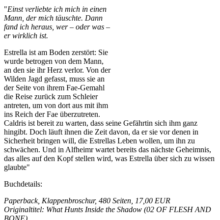
"
Einst verliebte ich mich in einen
Mann, der mich täuschte. Dann
fand ich heraus, wer – oder was –
er wirklich ist.
Estrella ist am Boden zerstört: Sie
wurde betrogen von dem Mann,
an den sie ihr Herz verlor. Von der
Wilden Jagd gefasst, muss sie an
der Seite von ihrem Fae-Gemahl
die Reise zurück zum Schleier
antreten, um von dort aus mit ihm
ins Reich der Fae überzutreten.
Caldris ist bereit zu warten, dass seine Gefährtin sich ihm ganz
hingibt. Doch läuft ihnen die Zeit davon, da er sie vor denen in
Sicherheit bringen will, die Estrellas Leben wollen, um ihn zu
schwächen. Und in Alfheimr wartet bereits das nächste Geheimnis,
das alles auf den Kopf stellen wird, was Estrella über sich zu wissen
glaubte"
Buchdetails:
Paperback, Klappenbroschur, 480 Seiten, 17,00 EUR
Originaltitel: What Hunts Inside the Shadow (02 OF FLESH AND
BONE)