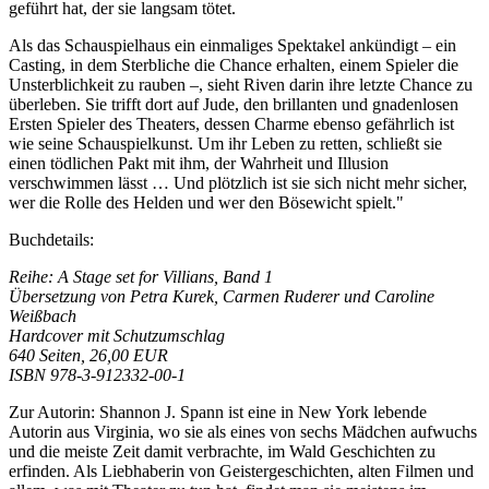
geführt hat, der sie langsam tötet.
Als das Schauspielhaus ein einmaliges Spektakel ankündigt – ein
Casting, in dem Sterbliche die Chance erhalten, einem Spieler die
Unsterblichkeit zu rauben –, sieht Riven darin ihre letzte Chance zu
überleben. Sie trifft dort auf Jude, den brillanten und gnadenlosen
Ersten Spieler des Theaters, dessen Charme ebenso gefährlich ist
wie seine Schauspielkunst. Um ihr Leben zu retten, schließt sie
einen tödlichen Pakt mit ihm, der Wahrheit und Illusion
verschwimmen lässt … Und plötzlich ist sie sich nicht mehr sicher,
wer die Rolle des Helden und wer den Bösewicht spielt."
Buchdetails:
Reihe: A Stage set for Villians, Band 1
Übersetzung von Petra Kurek, Carmen Ruderer und Caroline
Weißbach
Hardcover mit Schutzumschlag
640 Seiten, 26,00 EUR
ISBN 978-3-912332-00-1
Zur Autorin: Shannon J. Spann ist eine in New York lebende
Autorin aus Virginia, wo sie als eines von sechs Mädchen aufwuchs
und die meiste Zeit damit verbrachte, im Wald Geschichten zu
erfinden. Als Liebhaberin von Geistergeschichten, alten Filmen und