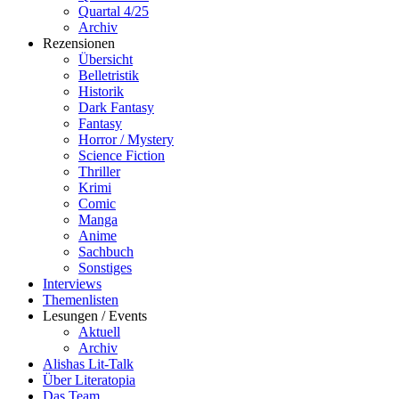
Quartal 4/25
Archiv
Rezensionen
Übersicht
Belletristik
Historik
Dark Fantasy
Fantasy
Horror / Mystery
Science Fiction
Thriller
Krimi
Comic
Manga
Anime
Sachbuch
Sonstiges
Interviews
Themenlisten
Lesungen / Events
Aktuell
Archiv
Alishas Lit-Talk
Über Literatopia
Das Team