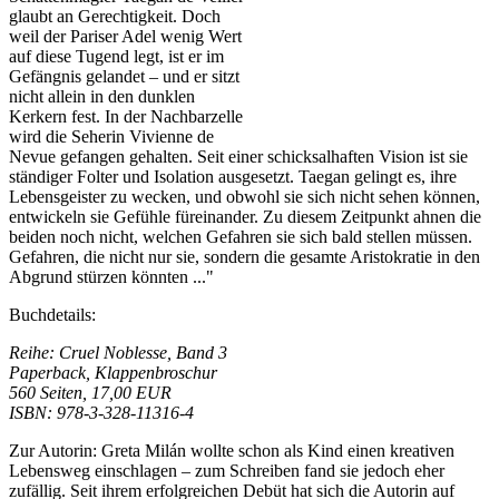
glaubt an Gerechtigkeit. Doch
weil der Pariser Adel wenig Wert
auf diese Tugend legt, ist er im
Gefängnis gelandet – und er sitzt
nicht allein in den dunklen
Kerkern fest. In der Nachbarzelle
wird die Seherin Vivienne de
Nevue gefangen gehalten. Seit einer schicksalhaften Vision ist sie
ständiger Folter und Isolation ausgesetzt. Taegan gelingt es, ihre
Lebensgeister zu wecken, und obwohl sie sich nicht sehen können,
entwickeln sie Gefühle füreinander. Zu diesem Zeitpunkt ahnen die
beiden noch nicht, welchen Gefahren sie sich bald stellen müssen.
Gefahren, die nicht nur sie, sondern die gesamte Aristokratie in den
Abgrund stürzen könnten ..."
Buchdetails:
Reihe: Cruel Noblesse, Band 3
Paperback, Klappenbroschur
560 Seiten, 17,00 EUR
ISBN: 978-3-328-11316-4
Zur Autorin: Greta Milán wollte schon als Kind einen kreativen
Lebensweg einschlagen – zum Schreiben fand sie jedoch eher
zufällig. Seit ihrem erfolgreichen Debüt hat sich die Autorin auf