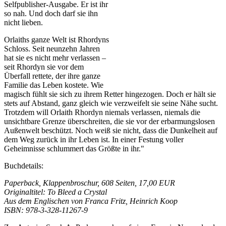
Selfpublisher-Ausgabe. Er ist ihr
so nah. Und doch darf sie ihn
nicht lieben.
Orlaiths ganze Welt ist Rhordyns
Schloss. Seit neunzehn Jahren
hat sie es nicht mehr verlassen –
seit Rhordyn sie vor dem
Überfall rettete, der ihre ganze
Familie das Leben kostete. Wie
magisch fühlt sie sich zu ihrem Retter hingezogen. Doch er hält sie
stets auf Abstand, ganz gleich wie verzweifelt sie seine Nähe sucht.
Trotzdem will Orlaith Rhordyn niemals verlassen, niemals die
unsichtbare Grenze überschreiten, die sie vor der erbarmungslosen
Außenwelt beschützt. Noch weiß sie nicht, dass die Dunkelheit auf
dem Weg zurück in ihr Leben ist. In einer Festung voller
Geheimnisse schlummert das Größte in ihr."
Buchdetails:
Paperback, Klappenbroschur, 608 Seiten, 17,00 EUR
Originaltitel: To Bleed a Crystal
Aus dem Englischen von Franca Fritz, Heinrich Koop
ISBN: 978-3-328-11267-9