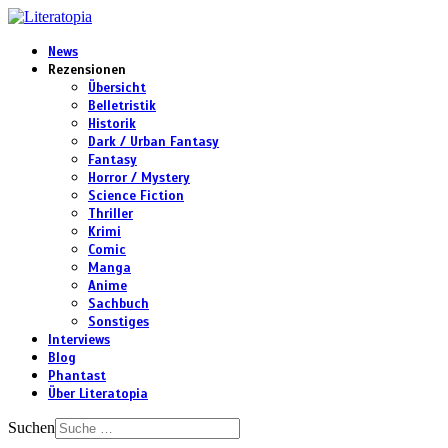
News
Rezensionen
Übersicht
Belletristik
Historik
Dark / Urban Fantasy
Fantasy
Horror / Mystery
Science Fiction
Thriller
Krimi
Comic
Manga
Anime
Sachbuch
Sonstiges
Interviews
Blog
Phantast
Über Literatopia
Suchen